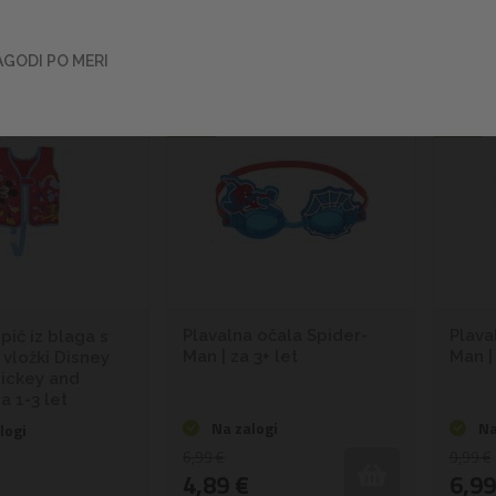
A
Z
AGODI PO MERI
-30%
-30%
Plavalna očala Spider-
Plava
opič iz blaga s
Man | za 3+ let
Man | 
 vložki Disney
ickey and
a 1-3 let
Na zalogi
Na
logi
6,99 €
9,99 €
4,89 €
6,99