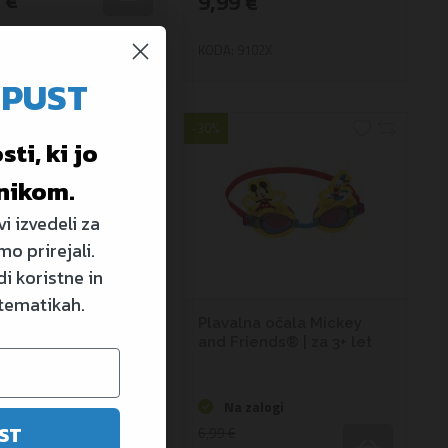
 €
9,99 €
9102U
KODA: 9102X
OPUST
-30%
ti, ki jo
nikom.
i izvedeli za
mo prirejali.
i koristne in
 tematikah.
lna maska Little
Plavalna očala Mickey
id Ariel | za 3+ let
and Friends® | za 3+ let
 zalogi
Na zalogi
ST
6,99 €