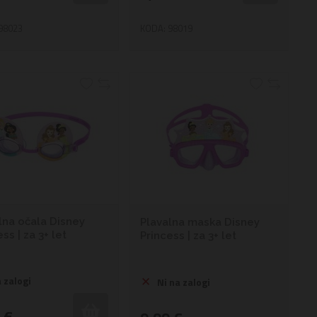
98023
KODA: 98019
lna očala Disney
Plavalna maska Disney
ss | za 3+ let
Princess | za 3+ let
 zalogi
Ni na zalogi