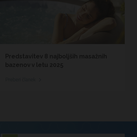
Predstavitev 8 najboljših masažnih
bazenov v letu 2025
Preberi članek