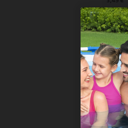
3,49 €
KODA: 9102
-30%
Plavalna o
let
Na zalo
4,99 €