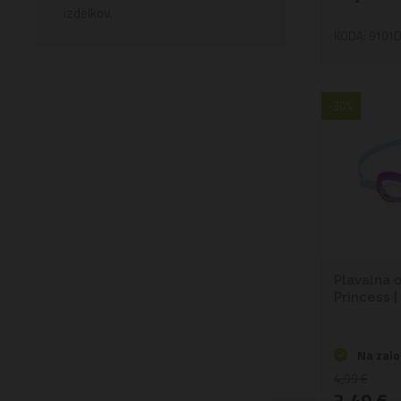
izdelkov.
KODA: 9101
-30%
Plavalna 
Princess | 
Na zalo
4,99 €