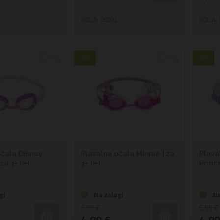
D
KODA: 98022
KODA: 
-30%
-30%
očala Disney
Plavalna očala Minnie | za
Plava
za 3+ let
3+ let
Prince
gi
Na zalogi
Na
6,99 €
6,99 €