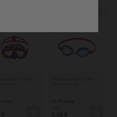
1
Izdelkov
1
-
12
od
37
2
3
4
-30%
lna maska Spider-
Plavalna očala Spider-
za 3+ let
Man | za 3+ let
 zalogi
Na zalogi
4,99 €
 €
3,49 €