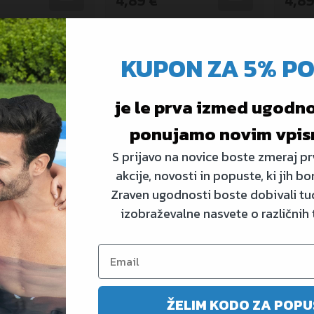
4,89 €
4,89
O
KODA: 9102T
KODA: 
KUPON ZA 5% P
-30%
-30%
je le prva izmed ugodnos
ponujamo novim vpis
S prijavo na novice boste zmeraj prv
akcije, novosti in popuste, ki jih bo
Zraven ugodnosti boste dobivali tud
izobraževalne nasvete o različnih
čala Ariel | za 3+
Plavalna očala Little
Plava
Mermaid Ariel | za 3+ let
Merma
gi
Na zalogi
Na
ŽELIM KODO ZA POPU
6,99 €
9,99 €