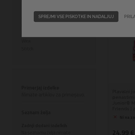
Batman
Star Wars
Razvrsti po
Mickey Mouse
SPREJMI VSE PISKOTKE IN NADALJUJ
PRIL
Minnie Mouse
Princess
Winx
Stitch
Primerjaj izdelke
Plavalni j
Nimate artiklov za primerjavo.
penastimi
Junior® M
Friends | z
Seznam želja
Ni na za
Zadnji dodani izdelkih
24,99 €
Na seznamu želja nimate