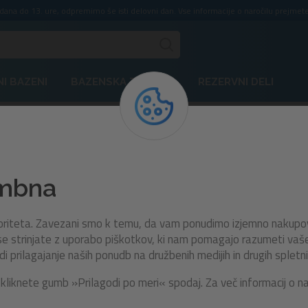
ddana do 13. ure, odpremimo še isti delovni dan. Vse informacije o naročilu prejmete
I BAZENI
BAZENSKA TEHNIKA
REZERVNI DELI
Otroke
Iz risank in filmov
nk in filmov
embna
vno kolekcijo izdelkov z motivi priljubljenih risanih in filmskih jun
rioriteta. Zavezani smo k temu, da vam ponudimo izjemno nakupo
– pri nas boste našli napihljive igrače, plavalne pripomočke in po
e strinjate z uporabo piškotkov, ki nam pomagajo razumeti vaše n
letje s priljubljenimi liki, ki prinašajo nasmeh in veselje ob vsaki 
prilagajanje naših ponudb na družbenih medijih in drugih spletni
kliknete gumb »Prilagodi po meri« spodaj. Za več informacij o n