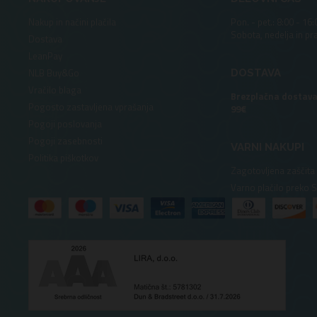
Nakup in načini plačila
Pon. - pet.: 8:00 - 16:
Sobota, nedelja in pr
Dostava
LeanPay
NLB Buy&Go
DOSTAVA
Vračilo blaga
Brezplačna dostava
Pogosto zastavljena vprašanja
99€
Pogoji poslovanja
Pogoji zasebnosti
VARNI NAKUPI
Politika piškotkov
Zagotovljena zaščita
Varno plačilo preko 