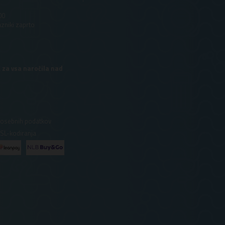
00
azniki zaprto
 za vsa naročila nad
 osebnih podatkov
SSL-kodiranja