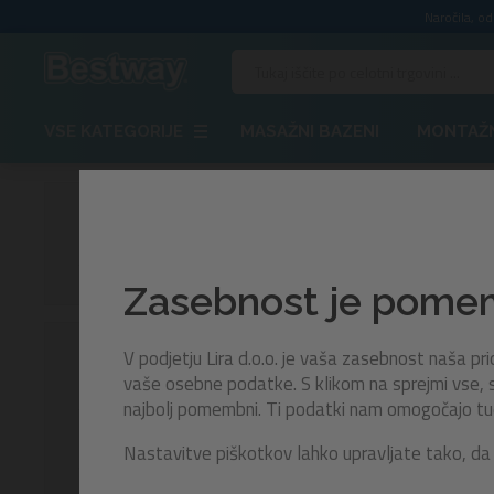
Naročila, o
VSE KATEGORIJE
MASAŽNI BAZENI
MONTAŽN
Za 
Za Otroke
Iz risa
Zasebnost je pom
Odkrijte zaba
V podjetju Lira d.o.o. je vaša zasebnost naša p
Možnosti
Disney likov 
vaše osebne podatke. S klikom na sprejmi vse, s
Popestrite po
najbolj pomembni. Ti podatki nam omogočajo tudi 
Prikaži več
KATEGORIJA
Nastavitve piškotkov lahko upravljate tako, da 
Spiderman