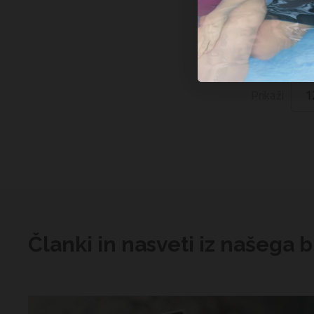
3,49 €
KODA: 9102Z
Prikaži
Članki in nasveti iz našega 