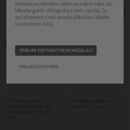
Nastavitve piškotkov lahko upravljate tako, da
kliknete gumb »Prilagodi po meri« spodaj. Za
FILTRI
A
Z
več informacij o naši uporabi piškotkov, kliknite
na povezavo
tukaj.
10
izdelkov
-30%
2 LETI GARANCIJE
-20%
2 LETI GARANCIJE
SPREJMI VSE PISKOTKE IN NADALJUJ
PRILAGODI PO MERI
Filtrska črpalka s
Filtrska črpalka za
filtrom na pesek ali
bazen | 1.249 l/h
Polysphere™ | 6.056
l/h