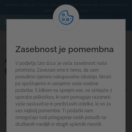
Naročila, oddana do 13. ure, odpremimo še isti delovni dan. Vse informacije o
naročilu prejmete po e-pošti.
Akcija
Akcijske cene bazenske tehnike
Zasebnost je pomembna
Akcijske cene bazenske
V podjetju Lira d.o.o. je vaša zasebnost naša
prioriteta. Zavezani smo k temu, da vam
tehnike
ponudimo izjemno nakupovalno izkušnjo, hkrati
pa spoštujemo in varujemo vaše osebne
Odkrijte bazensko tehniko po akcijskih cenah in poskrbite za
podatke. S klikom na sprejmi vse, se strinjate z
učinkovito delovanje ter popolno vodno izkušnjo.
uporabo piškotkov, ki nam pomagajo razumeti
Kakovostna oprema omogoča lažje vzdrževanje, večje
vaše nastavitve in predstaviti izdelke, ki so za
udobje in daljšo življenjsko dobo vašega bazena. Izkoristite
vas najbolj pomembni. Ti podatki nam
Prikaži več
znižane cene ter pripravite svoj bazen na sezono z
omogočajo tudi prilagajanje naših ponudb na
zanesljivimi in dostopnimi rešitvami.
družbenih medijih in drugih spletnih mestih.