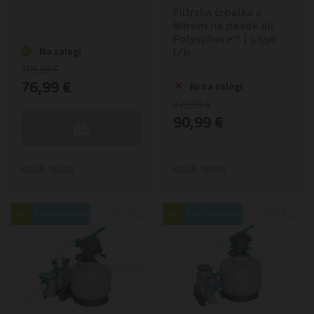
Filtrska črpalka s
filtrom na pesek ali
Polysphere™ | 3.596
Na zalogi
l/h
109,99 €
76,99 €
Ni na zalogi
129,99 €
90,99 €
KODA: 58389
KODA: 58515
-30%
2 LETI GARANCIJE
-30%
2 LETI GARANCIJE