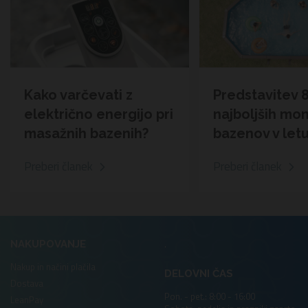
Kako varčevati z
Predstavitev 
električno energijo pri
najboljših mo
masažnih bazenih?
bazenov v let
Preberi članek
Preberi članek
.
NAKUPOVANJE
Nakup in načini plačila
DELOVNI ČAS
Dostava
Pon. - pet.: 8:00 - 16:00
LeanPay