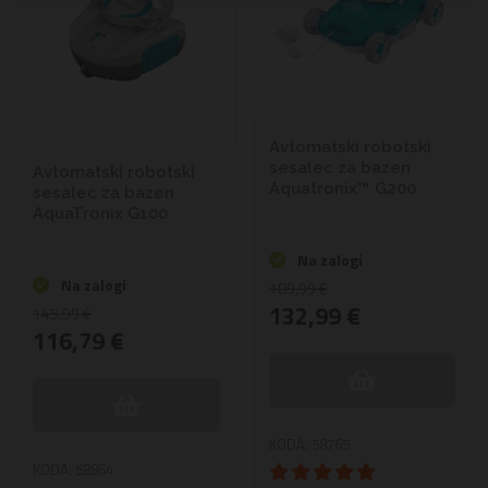
Avtomatski robotski
sesalec za bazen
Avtomatski robotski
Aquatronix™ G200
sesalec za bazen
AquaTronix G100
Na zalogi
Na zalogi
189,99 €
132,99 €
145,99 €
116,79 €
KODA: 58765
Ocena:
KODA: 58864