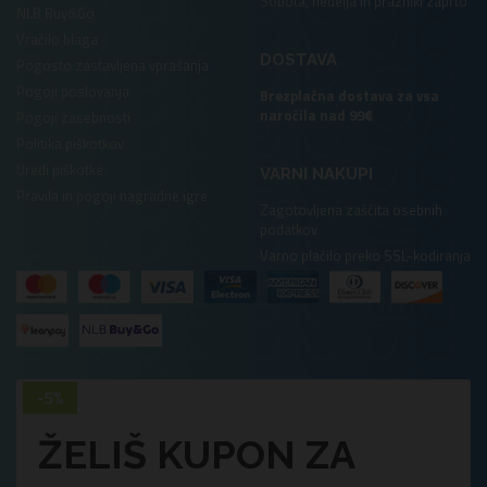
Sobota, nedelja in prazniki zaprto
NLB Buy&Go
Vračilo blaga
DOSTAVA
Pogosto zastavljena vprašanja
Pogoji poslovanja
Brezplačna dostava za vsa
naročila nad 99€
Pogoji zasebnosti
Politika piškotkov
Uredi piškotke
VARNI NAKUPI
Pravila in pogoji nagradne igre
Zagotovljena zaščita osebnih
podatkov
Varno plačilo preko SSL-kodiranja
ŽELIŠ KUPON ZA