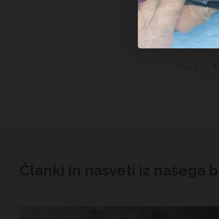
799,99 
KODA: 65049
Prikaži
Članki in nasveti iz našega 