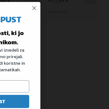
99 €
415,99 €
65160E
KODA: 65046
OPUST
ti, ki jo
nikom.
i izvedeli za
mo prirejali.
i koristne in
 tematikah.
ST