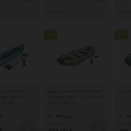
KODA: 65159
KODA: 
-20%
-20%
kajak Hydro-
Gumenjak Hydro-Force™
Čoln 
rge Elite X2 |
Ranger Elite X4 Raft Set |
x 42 cm
320 x 148 cm
gi
Na zalogi
Na
439,99 €
369,99