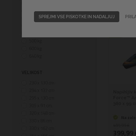
180 kg
200 kg
Razvrsti po
SPREJMI VSE PISKOTKE IN NADALJUJ
PRIL
280 kg
360 kg
-20%
400 kg
500 kg
600 kg
640 kg
VELIKOST
230 x 130 cm
294 x 137 cm
Napihljiv 
295 x 130 cm
Force™ Ang
380 x 99 
305 x 91 cm
320 x 148 cm
Na zalo
330 x 86 cm
499,99 €
330 x 162 cm
399,99 
364 x 166 cm