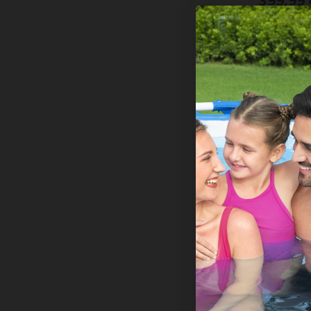
399,99 
KODA: 65144
-20%
Gumenjak
Mirovia Eli
44 cm
Na zalo
999,99 €