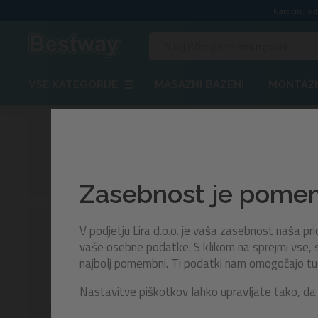
Naročila, o
VSE KATEGORIJE
MASAŽNI BAZENI
MONTAŽN
Akci
Akcija
Akcijs
Zasebnost je pom
Odkrijte plov
V podjetju Lira d.o.o. je vaša zasebnost naša p
Možnosti
izdelava omo
vaše osebne podatke. S klikom na sprejmi vse, s
pripravite n
najbolj pomembni. Ti podatki nam omogočajo tudi 
Prikaži več
NOSILNOST
Nastavitve piškotkov lahko upravljate tako, da 
100 kg