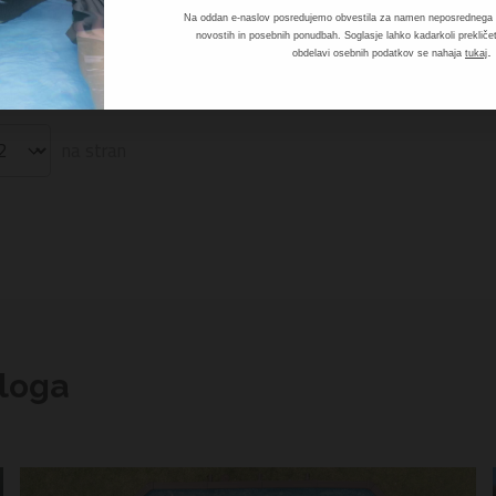
€
134,99 €
Na oddan e-naslov posredujemo obvestila za namen neposrednega t
novostih in posebnih ponudbah. Soglasje lahko kadarkoli prekličet
.
obdelavi osebnih podatkov se nahaja
tukaj
KODA: 65164
na stran
bloga