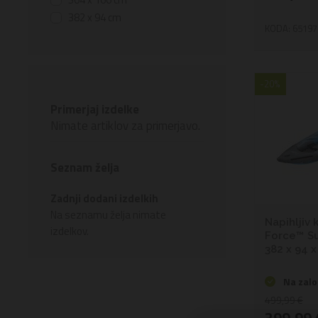
382 x 94 cm
KODA: 65197
-20%
Primerjaj izdelke
Nimate artiklov za primerjavo.
Seznam želja
Zadnji dodani izdelkih
Na seznamu želja nimate
Napihljiv 
izdelkov.
Force™ Su
382 x 94 
Na zalo
499,99 €