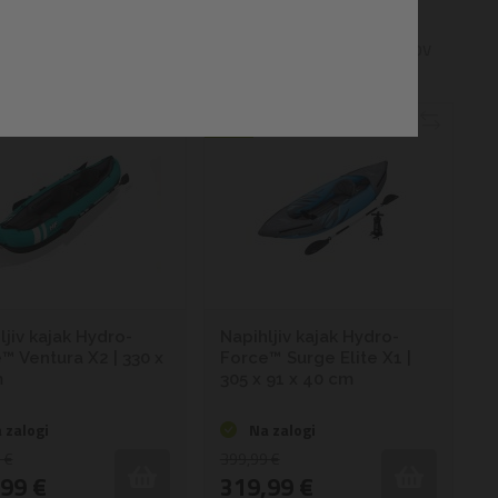
10
izdelkov
-20%
ljiv kajak Hydro-
Napihljiv kajak Hydro-
™ Ventura X2 | 330 x
Force™ Surge Elite X1 |
m
305 x 91 x 40 cm
 zalogi
Na zalogi
 €
399,99 €
99 €
319,99 €