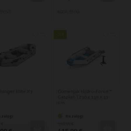
65052E
KODA: 65143
-20%
Ranger Elite X3
Gumenjak Hydro-Force™
Caspian | 230 x 130 x 33
cm
 zalogi
Na zalogi
 €
519,99 €