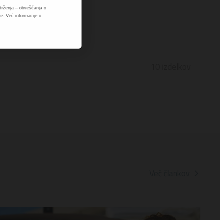
rženja – obveščanja o
e. Več informacije o
10
izdelkov
Več člankov