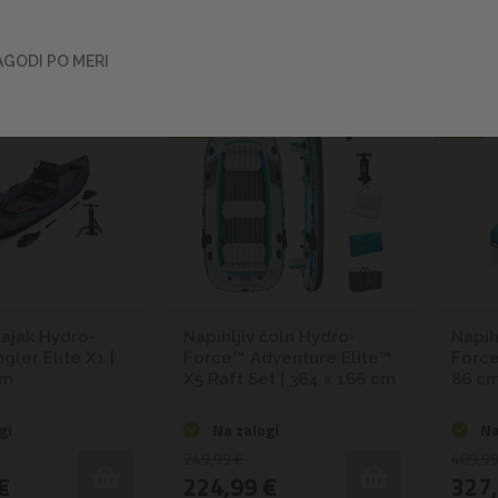
A
Z
AGODI PO MERI
-10%
-20%
kajak Hydro-
Napihljiv čoln Hydro-
Napih
ler Elite X1 |
Force™ Adventure Elite™
Force
cm
X5 Raft Set | 364 x 166 cm
86 c
gi
Na zalogi
Na
249,99 €
409,99
€
224,99 €
327,