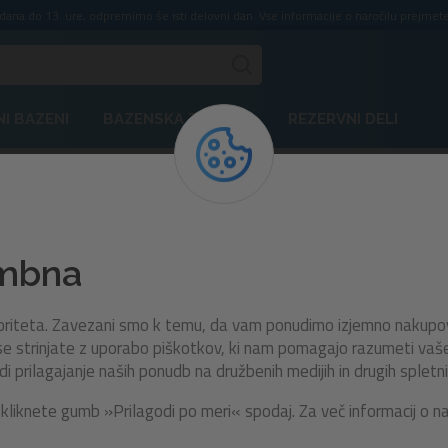
ddana do 13. ure, odpremimo še isti delovni dan. Vse informacije o naročilu prejmete
I BAZENI
BAZENSKA TEHNIKA
REZERVNI DELI
ja
Akcijske cene plovil
ke cene plovil
embna
ila po akcijskih cenah in si zagotovite popolno izkušnjo na vodi
rioriteta. Zavezani smo k temu, da vam ponudimo izjemno nakupo
gočata varno, udobno in zabavno raziskovanje jezer, rek in morske
e strinjate z uporabo piškotkov, ki nam pomagajo razumeti vaše n
a nove poletne dogodivščine.
prilagajanje naših ponudb na družbenih medijih in drugih spletni
kliknete gumb »Prilagodi po meri« spodaj. Za več informacij o n