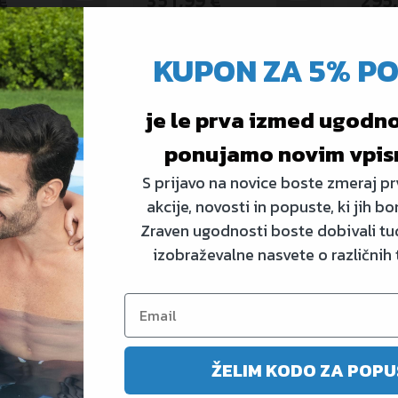
€
351,99 €
295,
KODA: 65157E
KODA: 
KUPON ZA 5% P
je le prva izmed ugodnos
-10%
ponujamo novim vpis
S prijavo na novice boste zmeraj prv
akcije, novosti in popuste, ki jih bo
Zraven ugodnosti boste dobivali tud
izobraževalne nasvete o različnih
 Hydro-Force™
Napihljiv čoln Voyager X3
te | 330 x 162 x
Raft Set | 294 x 137 cm
gi
Ni na zalogi
ŽELIM KODO ZA POPU
149,99 €