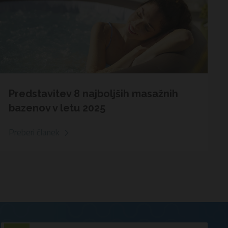
Predstavitev 8 najboljših masažnih
bazenov v letu 2025
Preberi članek