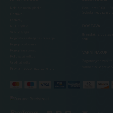
Nakup in načini plačila
Pon. - pet.: 8:00 - 16:
Sobota, nedelja in pr
Dostava
LeanPay
NLB Buy&Go
DOSTAVA
Vračilo blaga
Brezplačna dostava
Pogosto zastavljena vprašanja
99€
Pogoji poslovanja
Pogoji zasebnosti
VARNI NAKUPI
Politika piškotkov
Zagotovljena zaščita
Uredi piškotke
Varno plačilo preko 
Pravila in pogoji nagradne igre