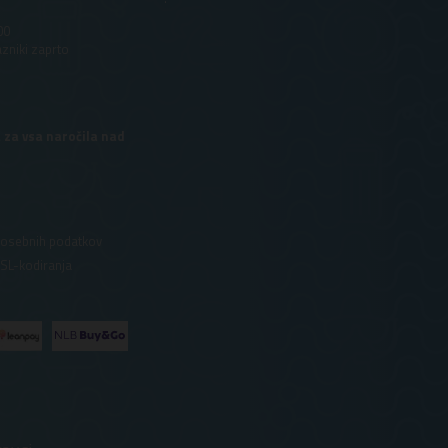
00
azniki zaprto
 za vsa naročila nad
 osebnih podatkov
SSL-kodiranja