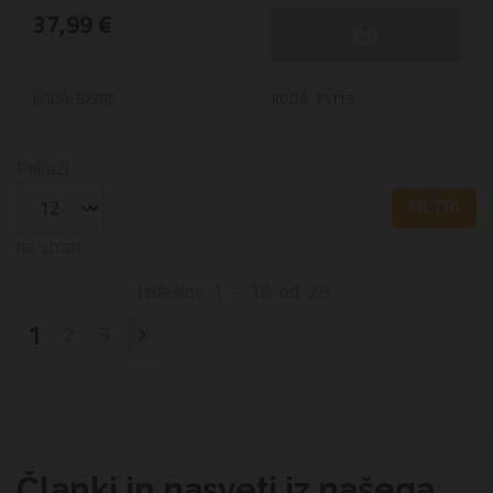
37,99 €
KODA: 67287
KODA: 75115
Prikaži
FILTRI
na stran
Izdelkov
1
-
12
od
29
1
2
3
Članki in nasveti iz našega