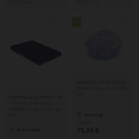
KODA: 75116
KODA: 75122
-30%
Napihljiv fotelj Glitter
Dream | 114 x 112 x 66
cm
Napihljiva postelja Full
z ročno električno
tlačilko | 191 x 137 x 22
Na zalogi
cm
21,99 €
15,39 €
Ni na zalogi