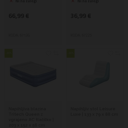
Ni na zalogi
Ni na zalogi
66,99 €
36,99 €
KODA: 6713G
KODA: 67225
-30%
-30%
Napihljiva blazina
Napihljiv stol Leisure
Tritech Queen z
Luxe | 133 x 79 x 88 cm
vgrajeno AC tlačilko |
203 x 152 x 56 cm