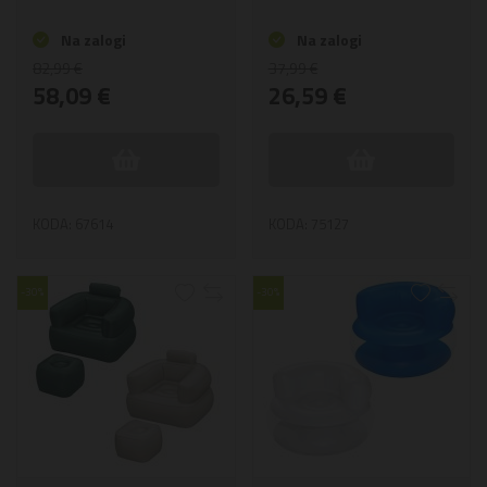
Na zalogi
Na zalogi
82,99 €
37,99 €
58,09 €
26,59 €
KODA: 67614
KODA: 75127
-30%
-30%