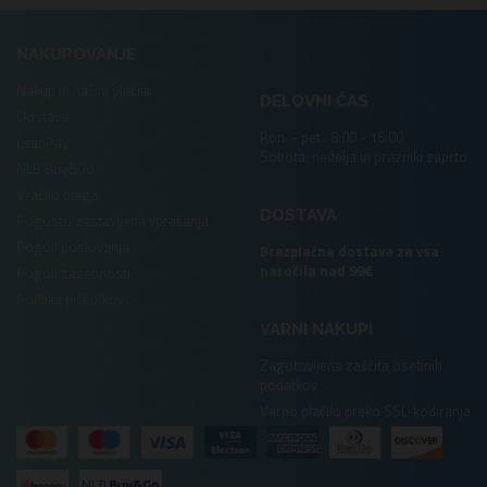
.
NAKUPOVANJE
Nakup in načini plačila
DELOVNI ČAS
Dostava
Pon. - pet.: 8:00 - 16:00
LeanPay
Sobota, nedelja in prazniki zaprto
NLB Buy&Go
Vračilo blaga
DOSTAVA
Pogosto zastavljena vprašanja
Pogoji poslovanja
Brezplačna dostava za vsa
naročila nad 99€
Pogoji zasebnosti
Politika piškotkov
VARNI NAKUPI
Zagotovljena zaščita osebnih
podatkov
Varno plačilo preko SSL-kodiranja