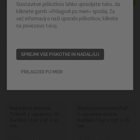
FILTRI
A
Z
Nastavitve piškotkov lahko upravljate tako, da
kliknete gumb »Prilagodi po meri« spodaj. Za
Izdelkov
1
-
12
od
29
več informacij o naši uporabi piškotkov, kliknite
na povezavo
tukaj.
1
2
3
SPREJMI VSE PISKOTKE IN NADALJUJ
PRILAGODI PO MERI
Napihljiva blazina
Napihljiva blazina Full
Tritech z vgrajeno AC
z vgrajeno nožno
tlačilko | 191 x 97 x 51
tlačilko | 191 x 137 x 28
cm
cm