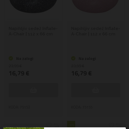
Napihljiv sedež Inflate-
Napihljiv sedež Inflate-
A-Chair | 112 x 66 cm
A-Chair | 112 x 66 cm
Na zalogi
Na zalogi
23,99 €
23,99 €
16,79 €
16,79 €
KODA: 75153
KODA: 75155
-30%