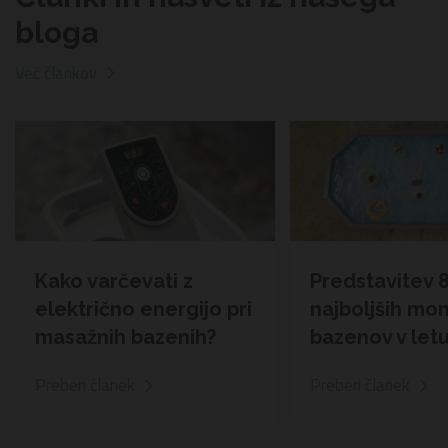
bloga
Več člankov
Kako varčevati z
Predstavitev 
električno energijo pri
najboljših mo
masažnih bazenih?
bazenov v let
Preberi članek
Preberi članek