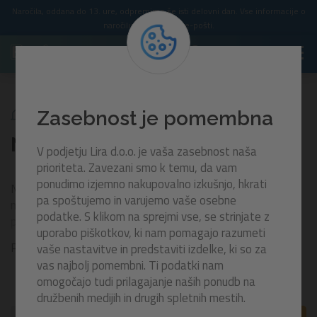
Naročila, oddana do 13. ure, odpremimo še isti delovni dan. Vse informacije o
naročilu prejmete po e-pošti.
Kamping
Napihljivo pohištvo
Zasebnost je pomembna
Napihljivo pohištvo
V podjetju Lira d.o.o. je vaša zasebnost naša
prioriteta. Zavezani smo k temu, da vam
ponudimo izjemno nakupovalno izkušnjo, hkrati
Napihljivo pohištvo združuje udobje, praktičnost in
pa spoštujemo in varujemo vaše osebne
mobilnost, zato je popolno za kampiranje, piknike,
podatke. S klikom na sprejmi vse, se strinjate z
potovanja ali sprostitev doma. V ponudbi boste našli
uporabo piškotkov, ki nam pomagajo razumeti
napihljive sedeže, fotelje, ležišča in druge kose, ki jih
Prikaži več
vaše nastavitve in predstaviti izdelke, ki so za
enostavno napihnete, po uporabi pa hitro pospravite.
vas najbolj pomembni. Ti podatki nam
Kompaktno in lahko za prenašanje, primerno za uporabo v
omogočajo tudi prilagajanje naših ponudb na
notranjih in zunanjih prostorih.
družbenih medijih in drugih spletnih mestih.