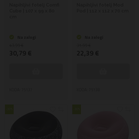
Napihljivi fotelj Comfi
Napihljivi fotelj Mod
Cube | 107 x 99 x 80
Pod | 112 x 112 x 70 cm
cm
Na zalogi
Na zalogi
43,99 €
31,99 €
30,79 €
22,39 €
KODA: 75137
KODA: 75138
-30%
-30%