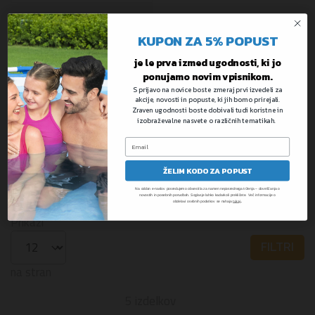
Igralni šotor
Adventurechasers™
KUPON ZA 5% POPUST
samorog | 182 x 96 x
81 cm
je le prva izmed ugodnosti, ki jo
ponujamo novim vpisnikom.
S prijavo na novice boste zmeraj prvi izvedeli za
Ni na zalogi
akcije, novosti in popuste, ki jih bomo prirejali.
Zraven ugodnosti boste dobivali tudi koristne in
izobraževalne nasvete o različnih tematikah.
49,99 €
ŽELIM KODO ZA POPUST
KODA: 68110
Na oddan e-naslov posredujemo obvestila za namen neposrednega trženja – obveščanja o
novostih in posebnih ponudbah. Soglasje lahko kadarkoli prekličete. Več informacije o
.
obdelavi osebnih podatkov se nahaja
tukaj
Prikaži
FILTRI
na stran
5
izdelkov