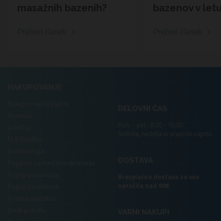
masažnih bazenih?
bazenov v let
Preberi članek
Preberi članek
.
NAKUPOVANJE
Nakup in načini plačila
DELOVNI ČAS
Dostava
Pon. - pet.: 8:00 - 16:00
LeanPay
Sobota, nedelja in prazniki zaprto
NLB Buy&Go
Vračilo blaga
DOSTAVA
Pogosto zastavljena vprašanja
Pogoji poslovanja
Brezplačna dostava za vsa
naročila nad 99€
Pogoji zasebnosti
Politika piškotkov
Uredi piškotke
VARNI NAKUPI