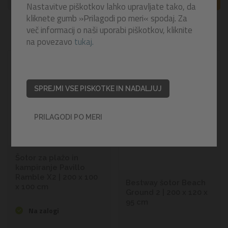
FILTRI
A
Z
Nastavitve piškotkov lahko upravljate tako, da
kliknete gumb »Prilagodi po meri« spodaj. Za
5
izdelkov
več informacij o naši uporabi piškotkov, kliknite
na povezavo
tukaj.
-10%
SPREJMI VSE PISKOTKE IN NADALJUJ
PRILAGODI PO MERI
Šotor za plažo in
kampiranje Pavillo
Ramble X2 | 200 x 100
Bestway šotor Beach
x 100 cm
Ground 2 | 200 x 120 x
95 cm
Na zalogi