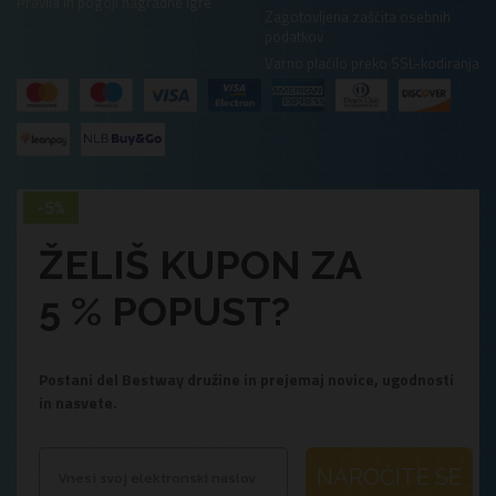
Pravila in pogoji nagradne igre
Zagotovljena zaščita osebnih
podatkov
Varno plačilo preko SSL-kodiranja
ŽELIŠ KUPON ZA
5 % POPUST?
Postani del Bestway družine in prejemaj novice, ugodnosti
in nasvete.
NAROČITE SE