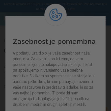
Naročila, oddana do 13. ure, odpremimo še isti delovni dan. Vse informacije o
naročilu prejmete po e-pošti.
Za plažo
Otroški šotori za plažo
Zasebnost je pomembna
Otroški šotori za plažo
V podjetju Lira d.o.o. je vaša zasebnost naša
prioriteta. Zavezani smo k temu, da vam
ponudimo izjemno nakupovalno izkušnjo, hkrati
Zaščitite svoje malčke pred soncem in ustvarite varen
pa spoštujemo in varujemo vaše osebne
kotiček za igro z našimi otroškimi šotori za plažo. Lahki in
podatke. S klikom na sprejmi vse, se strinjate z
enostavni za postavitev nudijo odlično zaščito pred UV-
uporabo piškotkov, ki nam pomagajo razumeti
žarki, vetrom in peskom. Primerni so za igro ali počitek v
Prikaži več
vaše nastavitve in predstaviti izdelke, ki so za
senci, hkrati pa jih lahko brez težav prenašate in shranite.
vas najbolj pomembni. Ti podatki nam
Na voljo so v različnih velikostih in barvah, da bodo
omogočajo tudi prilagajanje naših ponudb na
ustrezali potrebam vaše družine in stilu poletne opreme.
družbenih medijih in drugih spletnih mestih.