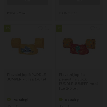
KODA: 32174E
KODA: 93522
-30%
-30%
Plavalni jopič PUDDLE
Plavalni jopič s
JUMPER kit | za 2-6 let
penastimi vložki
PUDDLE JUMPER mrož
| za 2-6 let
Na zalogi
Na zalogi
35,99 €
35,99 €