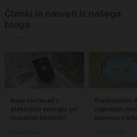
Članki in nasveti iz našega
bloga
Več člankov
Kako varčevati z
Predstavitev 
električno energijo pri
najboljših mo
masažnih bazenih?
bazenov v let
Preberi članek
Preberi članek