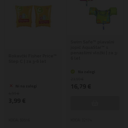
Swim Safe™ plavalni
jopič AquaStar™ s
penastimi vložki | za 3-
Rokavčki Fisher Price™
6 let
Step C | za 3-6 let
Na zalogi
23,99 €
16,79 €
Ni na zalogi
4,99 €
3,99 €
KODA: 93516
KODA: 32174