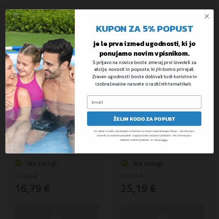
-30%
-30%
KUPON ZA 5% POPUST
je le prva izmed ugodnosti, ki jo
ponujamo novim vpisnikom.
S prijavo na novice boste zmeraj prvi izvedeli za
akcije, novosti in popuste, ki jih bomo prirejali.
Zraven ugodnosti boste dobivali tudi koristne in
izobraževalne nasvete o različnih tematikah.
Swim Safe™ ABC Pal
Fisher-Price™ plavalni
ŽELIM KODO ZA POPUST
plavalni tkaninasti
jopič s penastimi
komplet s penastimi
vložki | za 3-6 let
Na oddan e-naslov posredujemo obvestila za namen neposrednega trženja – obveščanja o
novostih in posebnih ponudbah. Soglasje lahko kadarkoli prekličete. Več informacije o
vložki | za 3-6 let
.
obdelavi osebnih podatkov se nahaja
tukaj
Na zalogi
Na zalogi
23,99 €
35,99 €
16,79 €
25,19 €