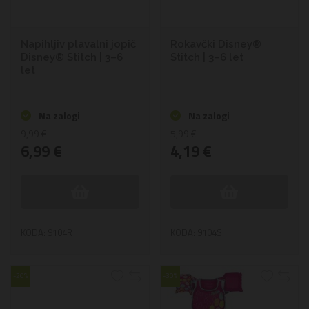
Napihljiv plavalni jopič
Rokavčki Disney®
Disney® Stitch | 3–6
Stitch | 3–6 let
let
Na zalogi
Na zalogi
9,99 €
5,99 €
6,99 €
4,19 €
KODA: 9104R
KODA: 9104S
-20%
-30%