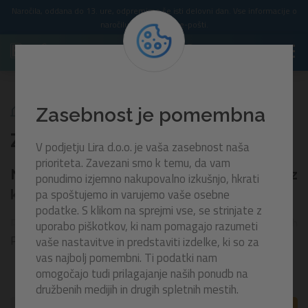
Naročila, oddana do 13. ure, odpremimo še isti delovni dan. Vse informacije o
naročilu prejmete po e-pošti.
Za Otroke
Za najmlajše
Zasebnost je pomembna
Za najmlajše
V podjetju Lira d.o.o. je vaša zasebnost naša
prioriteta. Zavezani smo k temu, da vam
Napihljivi pripomočki za otroke, brez
ponudimo izjemno nakupovalno izkušnjo, hkrati
pa spoštujemo in varujemo vaše osebne
katerih letos poleti ne bo šlo!
podatke. S klikom na sprejmi vse, se strinjate z
Pripravite se – z našo razburljivo ponudbo napihljivih
uporabo piškotkov, ki nam pomagajo razumeti
pripomočkov, zasnovanih za neskončno zabavo in varnost,
Prikaži več
vaše nastavitve in predstaviti izdelke, ki so za
boste letos poleti otroško igro dvignili na novo raven! Od
vas najbolj pomembni. Ti podatki nam
plavalnih jopičev do napihljivih igral –
naša ponudba
omogočajo tudi prilagajanje naših ponudb na
zagotavlja, da bo vsak pljusk, skok in odskok poln smeha in
družbenih medijih in drugih spletnih mestih.
navdušenja, igra za vaše najmlajše pa posledično