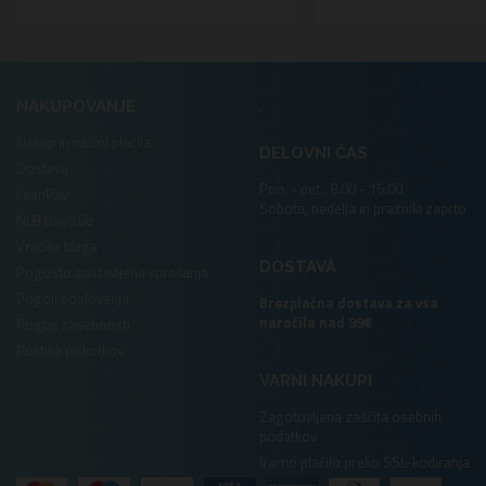
.
NAKUPOVANJE
Nakup in načini plačila
DELOVNI ČAS
Dostava
Pon. - pet.: 8:00 - 16:00
LeanPay
Sobota, nedelja in prazniki zaprto
NLB Buy&Go
Vračilo blaga
DOSTAVA
Pogosto zastavljena vprašanja
Pogoji poslovanja
Brezplačna dostava za vsa
naročila nad 99€
Pogoji zasebnosti
Politika piškotkov
VARNI NAKUPI
Zagotovljena zaščita osebnih
podatkov
Varno plačilo preko SSL-kodiranja