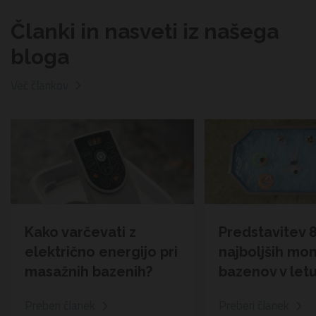
Članki in nasveti iz našega
bloga
Več člankov
Kako varčevati z
Predstavitev 
električno energijo pri
najboljših mo
masažnih bazenih?
bazenov v let
Preberi članek
Preberi članek