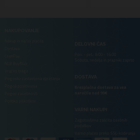
.
NAKUPOVANJE
Nakup in načini plačila
DELOVNI ČAS
Dostava
Pon. - pet.: 8:00 - 16:00
LeanPay
Sobota, nedelja in prazniki zaprto
NLB Buy&Go
Vračilo blaga
DOSTAVA
Pogosto zastavljena vprašanja
Pogoji poslovanja
Brezplačna dostava za vsa
naročila nad 99€
Pogoji zasebnosti
Politika piškotkov
VARNI NAKUPI
Zagotovljena zaščita osebnih
podatkov
Varno plačilo preko SSL-kodiranja