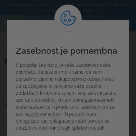
Naročila, oddana do 13. ure, odpremimo še isti delovni dan. Vse informacije o
naročilu prejmete po e-pošti.
Kamping
Napihljivi kavči in sedeži
Zasebnost je pomembna
Napihljivi kavči in sedeži
V podjetju Lira d.o.o. je vaša zasebnost naša
prioriteta. Zavezani smo k temu, da vam
ponudimo izjemno nakupovalno izkušnjo, hkrati
V nenehno spreminjajočem se svetu pohištva so se
pa spoštujemo in varujemo vaše osebne
napihljivi kavči in sedeži pojavili kot inovativna in praktična
podatke. S klikom na sprejmi vse, se strinjate z
alternativa tradicionalnemu pohištvu. In njihova
uporabo piškotkov, ki nam pomagajo razumeti
priljubljenost še kar naprej narašča – zaradi njihove
Prikaži več
vaše nastavitve in predstaviti izdelke, ki so za
vsestranskosti, udobja in priročnosti, kakopak!
vas najbolj pomembni. Ti podatki nam
omogočajo tudi prilagajanje naših ponudb na
V nadaljevanju preverimo prednosti napihljivih kavčev in
družbenih medijih in drugih spletnih mestih.
sedežev ter raziščimo, kako so postali utelešenje
sodobnega udobja – morda kmalu tudi vašega!