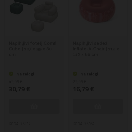
Ker vedno več ljudi izkorišča prednosti tega inovativnega
pohištva, je očitno, da so napihljivi kavči in sedeži postali
več kot le začasne rešitve za sedenje – postali so bistveni
elementi sodobnega življenja, ki zadovoljujejo potrebe
različnih življenjskih slogov in prostorov. Morda kmalu tudi
vašega.
Napihljivi fotelj Comfi
Napihljivi sedež
Cube | 107 x 99 x 80
Inflate-A-Chair | 112 x
cm
112 x 66 cm
Na zalogi
Na zalogi
43,99 €
23,99 €
30,79 €
16,79 €
KODA: 75137
KODA: 75052