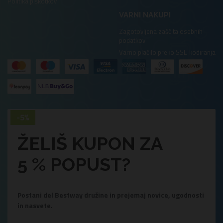
Politika piškotkov
VARNI NAKUPI
Zagotovljena zaščita osebnih
podatkov
Varno plačilo preko SSL-kodiranja
ŽELIŠ KUPON ZA
5 % POPUST?
Postani del Bestway družine in prejemaj novice, ugodnosti
in nasvete.