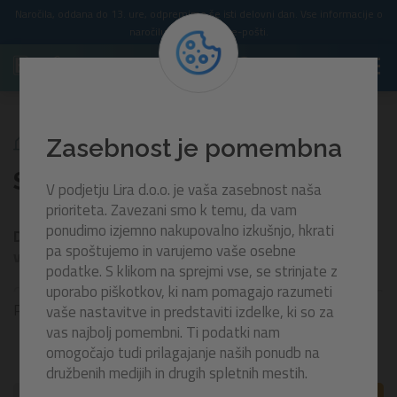
Naročila, oddana do 13. ure, odpremimo še isti delovni dan. Vse informacije o
naročilu prejmete po e-pošti.
Za Otroke
Iz risank in filmov
Stitch
Zasebnost je pomembna
Stitch
V podjetju Lira d.o.o. je vaša zasebnost naša
prioriteta. Zavezani smo k temu, da vam
ponudimo izjemno nakupovalno izkušnjo, hkrati
Disney® Stitch – zabava na vodi z najbolj priljubljenim
pa spoštujemo in varujemo vaše osebne
vesoljčkom
podatke. S klikom na sprejmi vse, se strinjate z
uporabo piškotkov, ki nam pomagajo razumeti
Odkrijte pisano kolekcijo Disney® Stitch izdelkov za poletne
Prikaži več
vaše nastavitve in predstaviti izdelke, ki so za
dni, polne igre, sprostitve in vodnih dogodivščin. Prikupni
vas najbolj pomembni. Ti podatki nam
modri vesoljček Stitch navdušuje otroke po vsem svetu,
omogočajo tudi prilagajanje naših ponudb na
zato so izdelki z njegovim motivom odlična izbira za bazen,
družbenih medijih in drugih spletnih mestih.
morje ali plažo.