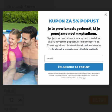
Disney® Stitch
napihljiva deska za
otroke | 112 cm
KUPON ZA 5% POPUST
je le prva izmed ugodnosti, ki jo
Na zalogi
ponujamo novim vpisnikom.
S prijavo na novice boste zmeraj prvi izvedeli za
11,99 €
akcije, novosti in popuste, ki jih bomo prirejali.
8,39 €
Zraven ugodnosti boste dobivali tudi koristne in
izobraževalne nasvete o različnih tematikah.
ŽELIM KODO ZA POPUST
Na oddan e-naslov posredujemo obvestila za namen neposrednega trženja – obveščanja o
KODA: 9104V
novostih in posebnih ponudbah. Soglasje lahko kadarkoli prekličete. Več informacije o
.
obdelavi osebnih podatkov se nahaja
tukaj
Prikaži
FILTRI
na stran