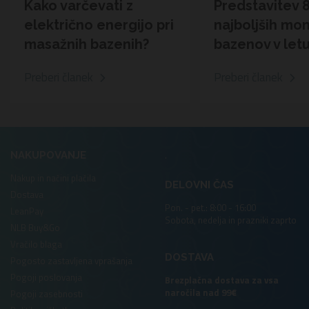
Kako varčevati z
Predstavitev 
električno energijo pri
najboljših mo
masažnih bazenih?
bazenov v let
Preberi članek
Preberi članek
.
NAKUPOVANJE
Nakup in načini plačila
DELOVNI ČAS
Dostava
Pon. - pet.: 8:00 - 16:00
LeanPay
Sobota, nedelja in prazniki zaprto
NLB Buy&Go
Vračilo blaga
DOSTAVA
Pogosto zastavljena vprašanja
Pogoji poslovanja
Brezplačna dostava za vsa
naročila nad 99€
Pogoji zasebnosti