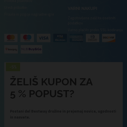
Politika piškotkov
Uredi piškotke
VARNI NAKUPI
Pravila in pogoji nagradne igre
Zagotovljena zaščita osebnih
podatkov
Varno plačilo preko SSL-kodiranja
ŽELIŠ KUPON ZA
5 % POPUST?
Postani del Bestway družine in prejemaj novice, ugodnosti
in nasvete.