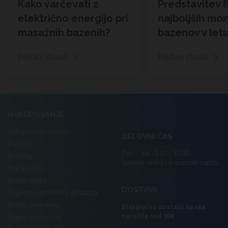
Kako varčevati z
Predstavitev 
električno energijo pri
najboljših mo
masažnih bazenih?
bazenov v let
Preberi članek
Preberi članek
.
NAKUPOVANJE
Nakup in načini plačila
DELOVNI ČAS
Dostava
Pon. - pet.: 8:00 - 16:00
LeanPay
Sobota, nedelja in prazniki zaprto
NLB Buy&Go
Vračilo blaga
DOSTAVA
Pogosto zastavljena vprašanja
Pogoji poslovanja
Brezplačna dostava za vsa
naročila nad 99€
Pogoji zasebnosti