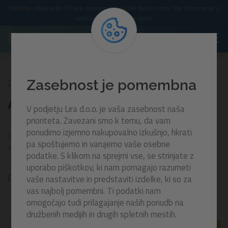
Naročila, oddana do 13. ure, odpremimo še isti delovni dan. Vse informacije o
naročilu prejmete po e-pošti.
Montažni bazeni
APX montažni bazeni
Zasebnost je pomembna
APX montažni bazeni
V podjetju Lira d.o.o. je vaša zasebnost naša
prioriteta. Zavezani smo k temu, da vam
ponudimo izjemno nakupovalno izkušnjo, hkrati
Iščete bazen, ki bo prestal vse letne čase?
Bazeni APX
so
pa spoštujemo in varujemo vaše osebne
vrhunska izbira za vse, ki si želijo zanesljiv, vzdržljiv in
podatke. S klikom na sprejmi vse, se strinjate z
estetsko dovršen bazen za postavitev na domačem vrtu.
uporabo piškotkov, ki nam pomagajo razumeti
Zaradi
kakovostnega kovinskega ogrodja
,
peščene
Prikaži več
vaše nastavitve in predstaviti izdelke, ki so za
črpalke
in
bazenskega platna z zaščitnim premazom
vas najbolj pomembni. Ti podatki nam
Polar-Shield™
so APX bazeni primerni za
celoletno
omogočajo tudi prilagajanje naših ponudb na
uporabo
– tudi v hladnejših mesecih.
družbenih medijih in drugih spletnih mestih.