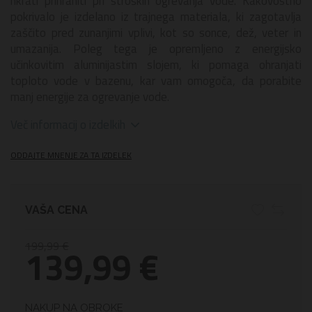
hkrati prihraniti pri stroških ogrevanja vode. Kakovostno
pokrivalo je izdelano iz trajnega materiala, ki zagotavlja
zaščito pred zunanjimi vplivi, kot so sonce, dež, veter in
umazanija. Poleg tega je opremljeno z energijsko
učinkovitim aluminijastim slojem, ki pomaga ohranjati
toploto vode v bazenu, kar vam omogoča, da porabite
manj energije za ogrevanje vode.
Več informacij o izdelkih
ODDAJTE MNENJE ZA TA IZDELEK
VAŠA CENA
199,99 €
139,99 €
NAKUP NA OBROKE