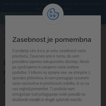
Naročila, oddana do 13. ure, odpremimo še isti delovni dan. Vse informacije o
naročilu prejmete po e-pošti.
Zasebnost je pomembna
Pokrivalo EnergySense™ za masažne bazene Lay-Z-Spa® | 230 x
230 x 71 cm
V podjetju Lira d.o.o. je vaša zasebnost naša
60333
prioriteta. Zavezani smo k temu, da vam
ponudimo izjemno nakupovalno izkušnjo, hkrati
Pokrivalo EnergySense™ za
pa spoštujemo in varujemo vaše osebne
masažne bazene Lay-Z-Spa® |
podatke. S klikom na sprejmi vse, se strinjate z
uporabo piškotkov, ki nam pomagajo razumeti
230 x 230 x 71 cm
vaše nastavitve in predstaviti izdelke, ki so za
vas najbolj pomembni. Ti podatki nam
omogočajo tudi prilagajanje naših ponudb na
družbenih medijih in drugih spletnih mestih.
-30%