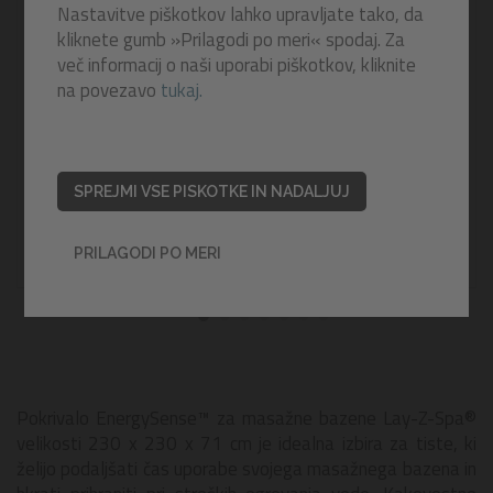
Nastavitve piškotkov lahko upravljate tako, da
kliknete gumb »Prilagodi po meri« spodaj. Za
več informacij o naši uporabi piškotkov, kliknite
na povezavo
tukaj.
SPREJMI VSE PISKOTKE IN NADALJUJ
PRILAGODI PO MERI
Pokrivalo EnergySense™ za masažne bazene Lay-Z-Spa®
velikosti 230 x 230 x 71 cm je idealna izbira za tiste, ki
želijo podaljšati čas uporabe svojega masažnega bazena in