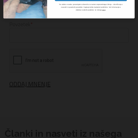
Na oddan e-naslov posredujemo obvestila za namen neposrednega trženja – obveščanja o
novostih in posebnih ponudbah. Soglasje lahko kadarkoli prekličete. Več informacije o
.
obdelavi osebnih podatkov se nahaja
tukaj
Povzetek
ODDAJ MNENJE
Članki in nasveti iz našega