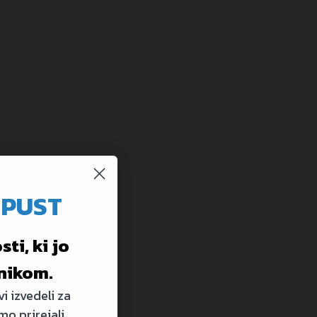
OPUST
ti, ki jo
nikom.
i izvedeli za
mo prirejali.