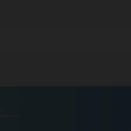
.
00
azniki zaprto