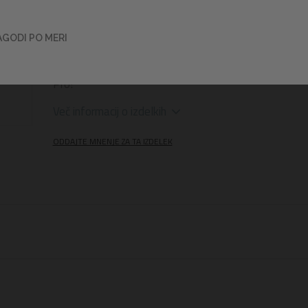
starejšim od 14 let
! Z masko Inspira Pro boste ob
podvodne čudeže s
kristalno čistim pogledom
, 
ko vam napredna tehnologija dihalke omogoča
ne
AGODI PO MERI
dihanje
tudi v najzahtevnejših vodnih pogojih.
navdihnjeni za neverjetne podvodne podvige s setom
Pro!
Več informacij o izdelkih
ODDAJTE MNENJE ZA TA IZDELEK