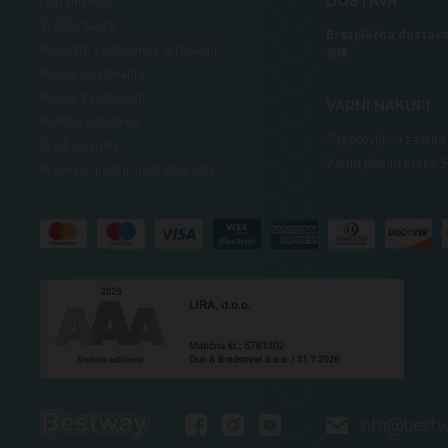
NLB Buy&Go
DOSTAVA
Vračilo blaga
Brezplačna dostava
Pogosto zastavljena vprašanja
99€
Pogoji poslovanja
Pogoji zasebnosti
VARNI NAKUPI
Politika piškotkov
Zagotovljena zaščita
Uredi piškotke
Varno plačilo preko 
Pravila in pogoji nagradne igre
info@bestw