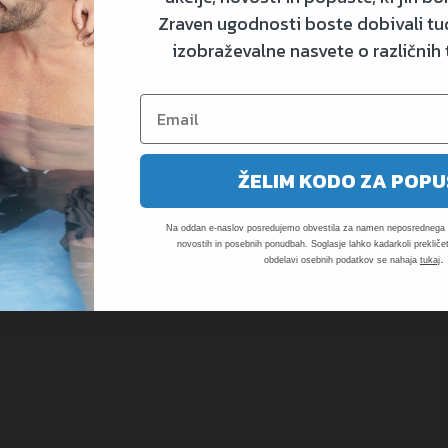
Zraven ugodnosti boste dobivali tud
izobraževalne nasvete o različnih
25,9
ŽELIM KODO ZA POPU
Na oddan e-naslov posredujemo obvestila za namen neposrednega t
novostih in posebnih ponudbah. Soglasje lahko kadarkoli prekličet
.
obdelavi osebnih podatkov se nahaja
tukaj