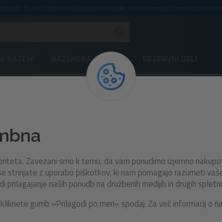
ddana do 13. ure, odpremimo še isti delovni dan. Vse informacije o naročilu prejmete
I BAZENI
BAZENSKA TEHNIKA
REZERVNI DELI
24021
embna
Set maska in dihalka Inspir
Pro™ | za 14+ let
rioriteta. Zavezani smo k temu, da vam ponudimo izjemno nakupo
e strinjate z uporabo piškotkov, ki nam pomagajo razumeti vaše n
prilagajanje naših ponudb na družbenih medijih in drugih spletni
Ponosno zaplavajte v globine s setom Inspira Pro
kliknete gumb »Prilagodi po meri« spodaj. Za več informacij o n
namenjen vsem ljubiteljem podvodnih dogodi