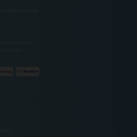
 za vsa naročila nad
 osebnih podatkov
SSL-kodiranja
ay.si