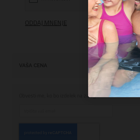
ODDAJ MNENJE
VAŠA CENA
Obvesti me, ko bo izdelek na zalogi