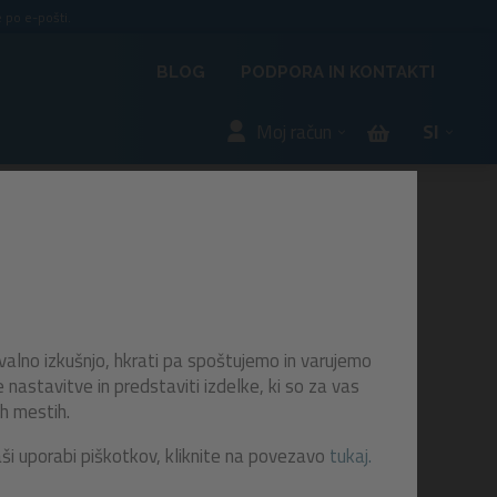
 po e-pošti.
BLOG
PODPORA IN KONTAKTI
Moj račun
SI
a
valno izkušnjo, hkrati pa spoštujemo in varujemo
astavitve in predstaviti izdelke, ki so za vas
h mestih.
, ki je
aši uporabi piškotkov, kliknite na povezavo
tukaj.
vščin,