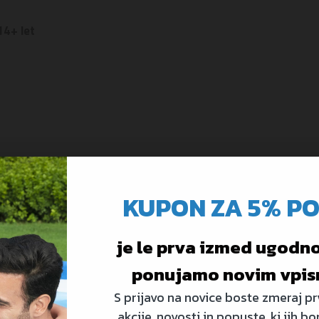
14+ let
KUPON ZA 5% P
je le prva izmed ugodnos
ponujamo novim vpis
S prijavo na novice boste zmeraj prv
akcije, novosti in popuste, ki jih bo