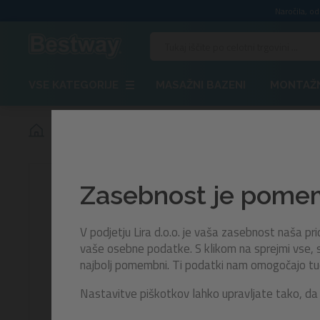
Naročila, o
VSE KATEGORIJE
MASAŽNI BAZENI
MONTAŽN
Set maska in dihalka Inspira Pro™ | za 14+ let
Zasebnost je pom
V podjetju Lira d.o.o. je vaša zasebnost naša p
vaše osebne podatke. S klikom na sprejmi vse, s
najbolj pomembni. Ti podatki nam omogočajo tudi 
Nastavitve piškotkov lahko upravljate tako, da 