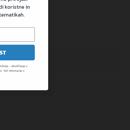
i koristne in
 tematikah.
9 €
ST
rženja – obveščanja o
e. Več informacije o