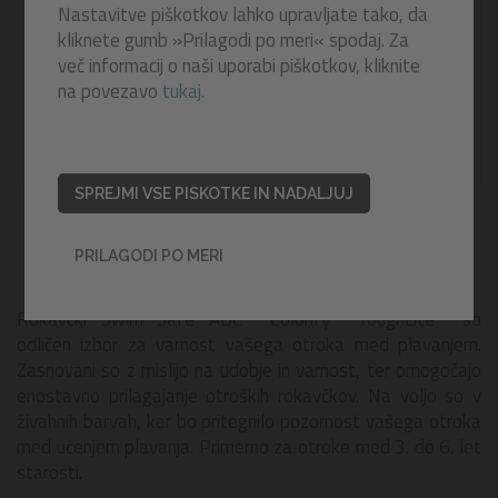
Nastavitve piškotkov lahko upravljate tako, da
kliknete gumb »Prilagodi po meri« spodaj. Za
več informacij o naši uporabi piškotkov, kliknite
na povezavo
tukaj.
SPREJMI VSE PISKOTKE IN NADALJUJ
PRILAGODI PO MERI
Rokavčki Swim Safe ABC™ Colorify™ ToughLite™ so
odličen izbor za varnost vašega otroka med plavanjem.
Zasnovani so z mislijo na udobje in varnost, ter omogočajo
enostavno prilagajanje otroških rokavčkov. Na voljo so v
živahnih barvah, kar bo pritegnilo pozornost vašega otroka
med učenjem plavanja. Primerno za otroke med 3. do 6. let
starosti.