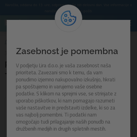
Naročila, oddana do 13. ure, odpremimo še isti delovni dan. Vse informacije o
naročilu prejmete po e-pošti.
Rokavčki Swim Safe Colorify™ ToughLite™ | za 3-6 let
Zasebnost je pomembna
32273
Rokavčki Swim Safe Colorify™
V podjetju Lira d.o.o. je vaša zasebnost naša
prioriteta. Zavezani smo k temu, da vam
ToughLite™ | za 3-6 let
ponudimo izjemno nakupovalno izkušnjo, hkrati
pa spoštujemo in varujemo vaše osebne
podatke. S klikom na sprejmi vse, se strinjate z
uporabo piškotkov, ki nam pomagajo razumeti
vaše nastavitve in predstaviti izdelke, ki so za
vas najbolj pomembni. Ti podatki nam
omogočajo tudi prilagajanje naših ponudb na
družbenih medijih in drugih spletnih mestih.