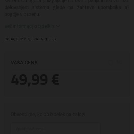
sistem. Omogoča prilagajanje hitrosti črpanja in nadzor nad
delovanjem sistema glede na zahteve uporabnika ali
pogoje v bazenu.
Več informacij o izdelkih
ODDAJTE MNENJE ZA TA IZDELEK
VAŠA CENA
49,99 €
Obvesti me, ko bo izdelek na zalogi