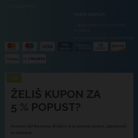
Politika piškotkov
VARNI NAKUPI
Zagotovljena zaščita osebnih
podatkov
Varno plačilo preko SSL-kodiranja
ŽELIŠ KUPON ZA
5 % POPUST?
Postani del Bestway družine in prejemaj novice, ugodnosti
in nasvete.