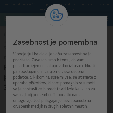
Naročila, oddana do 13. ure, odpremimo še isti delovni dan. Vse informacije o
naročilu prejmete po e-pošti.
Zasebnost je pomembna
Rezervni kontrolni ventil za peščene črpalke Flowclear | 3.785 in
5.678 l/h
V podjetju Lira d.o.o. je vaša zasebnost naša
P08052
prioriteta. Zavezani smo k temu, da vam
ponudimo izjemno nakupovalno izkušnjo, hkrati
Rezervni kontrolni ventil za
pa spoštujemo in varujemo vaše osebne
peščene črpalke Flowclear |
podatke. S klikom na sprejmi vse, se strinjate z
uporabo piškotkov, ki nam pomagajo razumeti
3.785 in 5.678 l/h
vaše nastavitve in predstaviti izdelke, ki so za
vas najbolj pomembni. Ti podatki nam
omogočajo tudi prilagajanje naših ponudb na
družbenih medijih in drugih spletnih mestih.