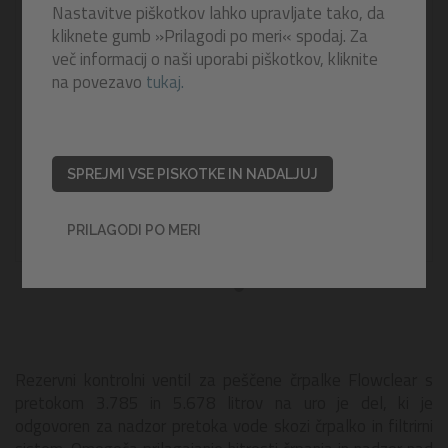
Nastavitve piškotkov lahko upravljate tako, da
kliknete gumb »Prilagodi po meri« spodaj. Za
več informacij o naši uporabi piškotkov, kliknite
na povezavo
tukaj.
SPREJMI VSE PISKOTKE IN NADALJUJ
PRILAGODI PO MERI
Rezervni kontrolni ventil za peščene črpalke Flowclear s
pretokom 3.785 in 5.678 litrov na uro je del, ki je
odgovoren za nadzor pretoka vode skozi črpalko in filtrirni