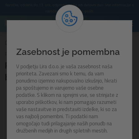
Naročila, oddana do 13. ure, odpremimo še isti delovni dan. Vse informacije o
naročilu prejmete po e-pošti.
Rezervni adapter za cev za bazen Bestway
Zasebnost je pomembna
P6H1419ASS16
Rezervni adapter za cev za
V podjetju Lira d.o.o. je vaša zasebnost naša
prioriteta. Zavezani smo k temu, da vam
bazen Bestway
ponudimo izjemno nakupovalno izkušnjo, hkrati
pa spoštujemo in varujemo vaše osebne
podatke. S klikom na sprejmi vse, se strinjate z
uporabo piškotkov, ki nam pomagajo razumeti
vaše nastavitve in predstaviti izdelke, ki so za
vas najbolj pomembni. Ti podatki nam
omogočajo tudi prilagajanje naših ponudb na
družbenih medijih in drugih spletnih mestih.