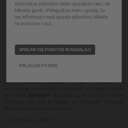
Nastavitve piškotkov lahko upravljate tako, da
kliknete gumb »Prilagodi po meri« spodaj. Za
več informacij o naši uporabi piškotkov, kliknite
na povezavo
tukaj.
SPREJMI VSE PISKOTKE IN NADALJUJ
PRILAGODI PO MERI
Originalni
rezervni adapter za cev
je namenjen za
povezovanje cevi s filtrirnim sistemom ali drugimi priključki
na bazenih
Bestway®
. Omogoča varno, tesno in stabilno
pritrditev cevi, kar je ključno za nemoteno delovanje
filtracije in kroženje vode v bazenu.
Več informacij o izdelkih