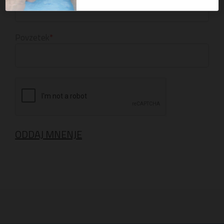
Povzetek
ODDAJ MNENJE