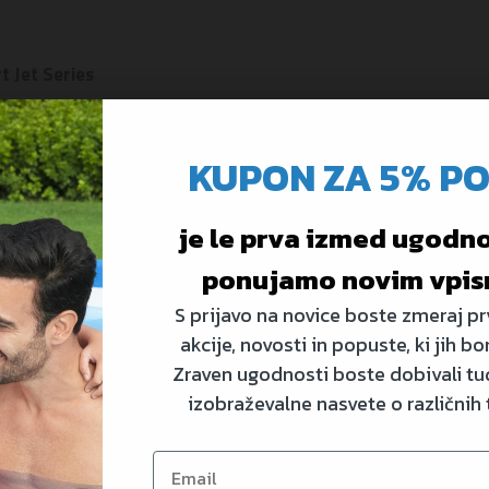
t Jet Series
KUPON ZA 5% P
je le prva izmed ugodnos
ponujamo novim vpis
S prijavo na novice boste zmeraj prv
akcije, novosti in popuste, ki jih bo
Zraven ugodnosti boste dobivali tud
izobraževalne nasvete o različnih