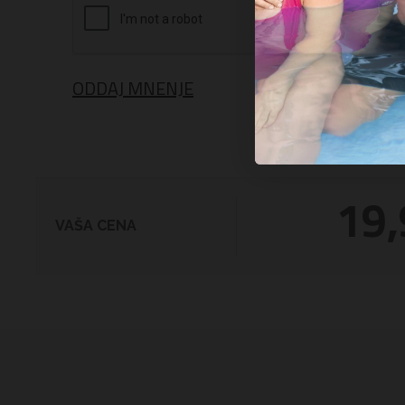
ODDAJ MNENJE
19,
VAŠA CENA