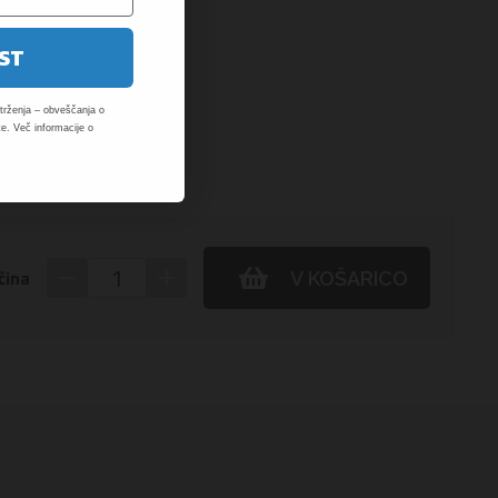
ST
rženja – obveščanja o
e. Več informacije o
−
+
čina
V KOŠARICO