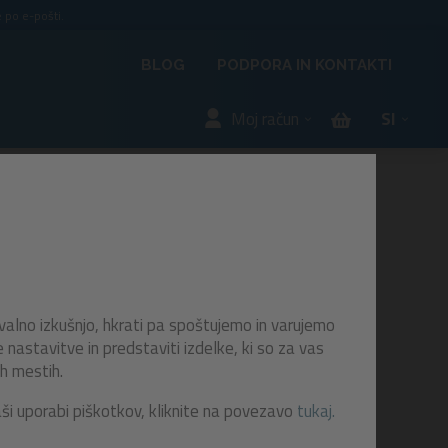
 po e-pošti.
BLOG
PODPORA IN KONTAKTI
Moj račun
SI
 in
valno izkušnjo, hkrati pa spoštujemo in varujemo
astavitve in predstaviti izdelke, ki so za vas
h mestih.
bazeni
aši uporabi piškotkov, kliknite na povezavo
tukaj.
oča