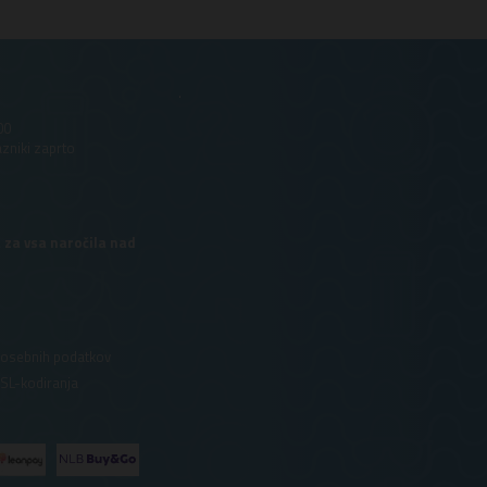
.
00
azniki zaprto
 za vsa naročila nad
 osebnih podatkov
SSL-kodiranja