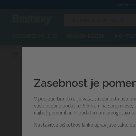
Naročila, o
VSE KATEGORIJE
MASAŽNI BAZENI
MONTAŽN
Rezervna šoba za Lay-Z-Spa in Comfort Jet Series
Zasebnost je pom
V podjetju Lira d.o.o. je vaša zasebnost naša p
vaše osebne podatke. S klikom na sprejmi vse, s
najbolj pomembni. Ti podatki nam omogočajo tudi 
Nastavitve piškotkov lahko upravljate tako, da 