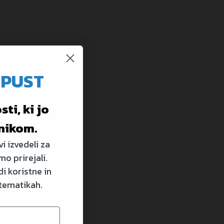
OPUST
ti, ki jo
nikom.
i izvedeli za
mo prirejali.
i koristne in
 tematikah.