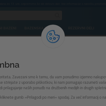
ddana do 13. ure, odpremimo še isti delovni dan. Vse informacije o naročilu prejmete
I BAZENI
BAZENSKA TEHNIKA
REZERVNI DELI
P61559ASS16
embna
Rezervna šoba za Lay-Z-Spa
Comfort Jet Series
rioriteta. Zavezani smo k temu, da vam ponudimo izjemno nakupo
e strinjate z uporabo piškotkov, ki nam pomagajo razumeti vaše n
prilagajanje naših ponudb na družbenih medijih in drugih spletni
Originalna nadomestna šoba, združljiva z masažnimi 
kliknete gumb »Prilagodi po meri« spodaj. Za več informacij o n
Lay-Z-Spa® in bazenom Comfort Jet Series™. Omog