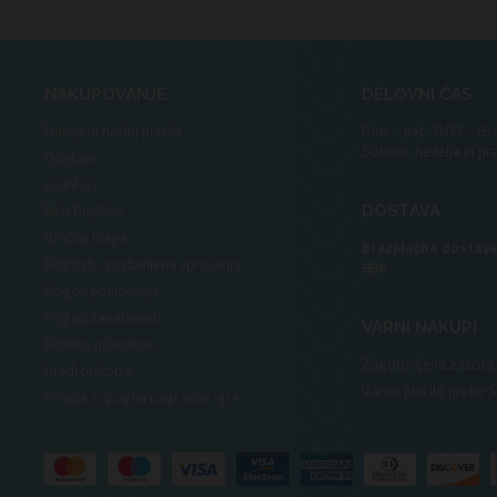
NAKUPOVANJE
DELOVNI ČAS
Nakup in načini plačila
Pon. - pet.: 8:00 - 16:
Sobota, nedelja in pr
Dostava
LeanPay
NLB Buy&Go
DOSTAVA
Vračilo blaga
Brezplačna dostava
Pogosto zastavljena vprašanja
99€
Pogoji poslovanja
Pogoji zasebnosti
VARNI NAKUPI
Politika piškotkov
Zagotovljena zaščita
Uredi piškotke
Varno plačilo preko 
Pravila in pogoji nagradne igre