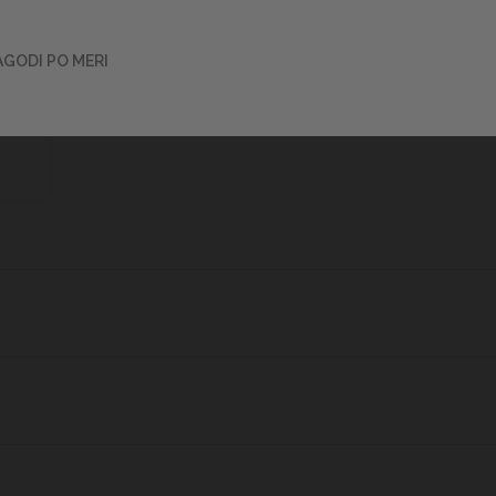
optimalen pretok vode in pravilno delovanje sistema.
Več informacij o izdelkih
AGODI PO MERI
ODDAJTE MNENJE ZA TA IZDELEK