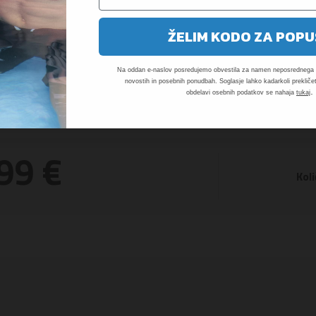
ŽELIM KODO ZA POPU
Na oddan e-naslov posredujemo obvestila za namen neposrednega t
novostih in posebnih ponudbah. Soglasje lahko kadarkoli prekličet
.
obdelavi osebnih podatkov se nahaja
tukaj
99 €
Koli