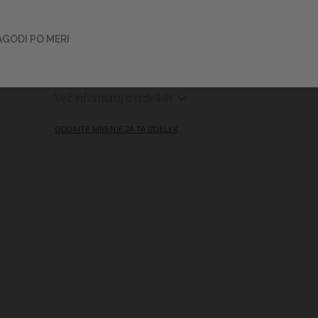
AGODI PO MERI
Okroglo pokrivalo Bestway® preprečuje nabiranje um
v vodi, ko bazen ni v uporabi.
Več informacij o izdelkih
ODDAJTE MNENJE ZA TA IZDELEK