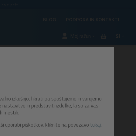
 po e-pošti.
BLOG
PODPORA IN KONTAKTI
Moj račun
SI
e
,
valno izkušnjo, hkrati pa spoštujemo in varujemo
el™
astavitve in predstaviti izdelke, ki so za vas
h mestih.
 488
aši uporabi piškotkov, kliknite na povezavo
tukaj.