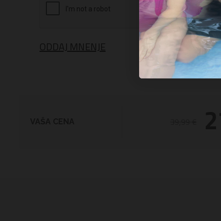
ODDAJ MNENJE
2
39,99 €
VAŠA CENA