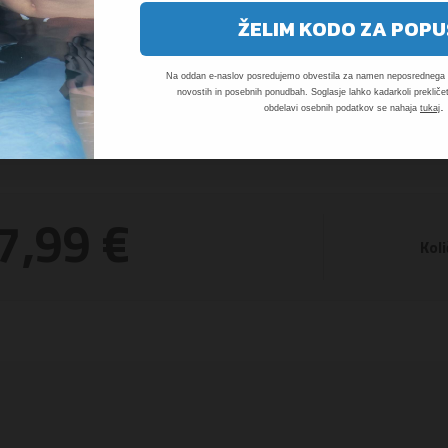
ŽELIM KODO ZA POPU
Na oddan e-naslov posredujemo obvestila za namen neposrednega t
novostih in posebnih ponudbah. Soglasje lahko kadarkoli prekličet
.
obdelavi osebnih podatkov se nahaja
tukaj
7,99 €
Koli