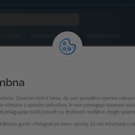
ddana do 13. ure, odpremimo še isti delovni dan. Vse informacije o naročilu prejmete
I BAZENI
BAZENSKA TEHNIKA
REZERVNI DELI
, Power Steel™ in Power Steel™ Swim Vista Series™ | 460 in 488 cm
58249
embna
Pokrivalo za okrogle bazen
Hydrium™, Steel Pro MAX™
rioriteta. Zavezani smo k temu, da vam ponudimo izjemno nakupo
Power Steel™ in Power Ste
e strinjate z uporabo piškotkov, ki nam pomagajo razumeti vaše n
prilagajanje naših ponudb na družbenih medijih in drugih spletni
Swim Vista Series™ | 460 in
kliknete gumb »Prilagodi po meri« spodaj. Za več informacij o n
cm