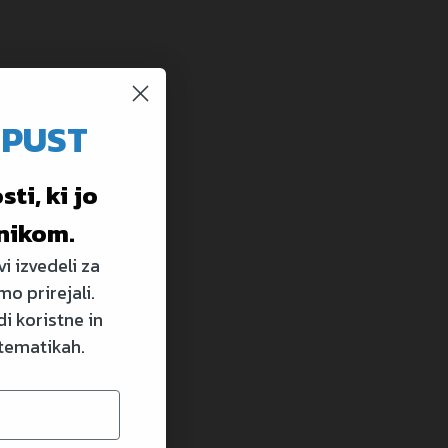
OPUST
ti, ki jo
nikom.
i izvedeli za
mo prirejali.
i koristne in
 tematikah.