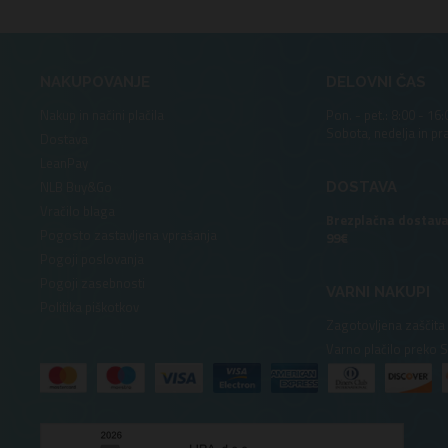
NAKUPOVANJE
DELOVNI ČAS
Nakup in načini plačila
Pon. - pet.: 8:00 - 16:
Sobota, nedelja in pr
Dostava
LeanPay
NLB Buy&Go
DOSTAVA
Vračilo blaga
Brezplačna dostava
Pogosto zastavljena vprašanja
99€
Pogoji poslovanja
Pogoji zasebnosti
VARNI NAKUPI
Politika piškotkov
Zagotovljena zaščita
Varno plačilo preko 