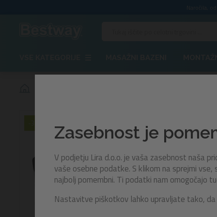
Naročila, o
VSE KATEGORIJE
MASAŽNI BAZENI
MONTAŽN
Pokrivalo za okrogle bazene Hydrium™, Steel Pro MAX™
-30%
Zasebnost je pom
V podjetju Lira d.o.o. je vaša zasebnost naša p
vaše osebne podatke. S klikom na sprejmi vse, s
najbolj pomembni. Ti podatki nam omogočajo tudi 
Nastavitve piškotkov lahko upravljate tako, da 