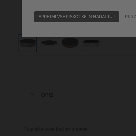
SPREJMI VSE PISKOTKE IN NADALJUJ
PRIL
OPIS
Napišite vaše lastno mnenje