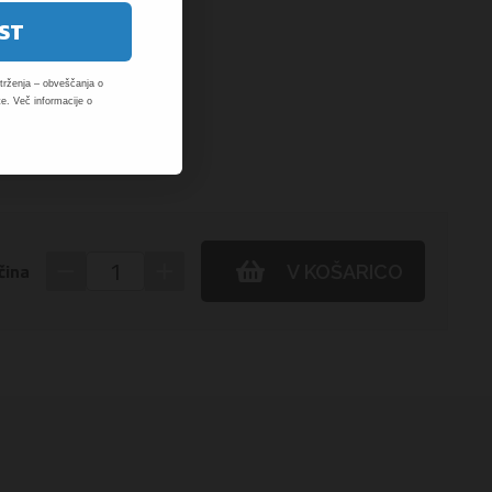
ST
rženja – obveščanja o
e. Več informacije o
−
+
čina
V KOŠARICO