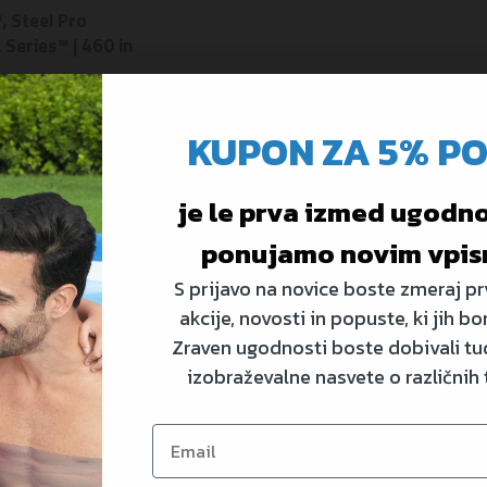
, Steel Pro
Series™ | 460 in
KUPON ZA 5% P
je le prva izmed ugodnos
ponujamo novim vpis
S prijavo na novice boste zmeraj prv
akcije, novosti in popuste, ki jih bo
Zraven ugodnosti boste dobivali tud
izobraževalne nasvete o različnih