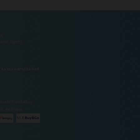
.
00
azniki zaprto
 za vsa naročila nad
 osebnih podatkov
SSL-kodiranja