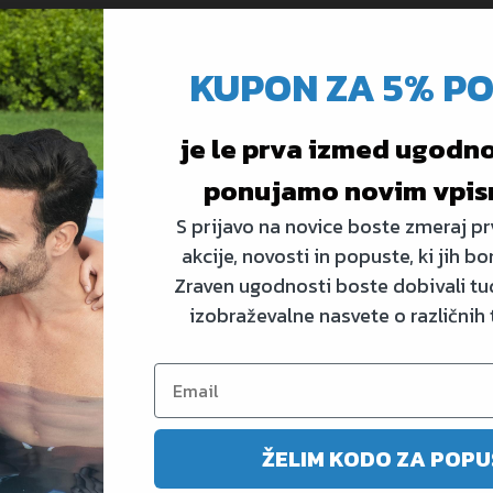
KUPON ZA 5% P
7 cm
je le prva izmed ugodnos
ponujamo novim vpis
S prijavo na novice boste zmeraj prv
akcije, novosti in popuste, ki jih bo
Zraven ugodnosti boste dobivali tud
izobraževalne nasvete o različnih
ŽELIM KODO ZA POPU