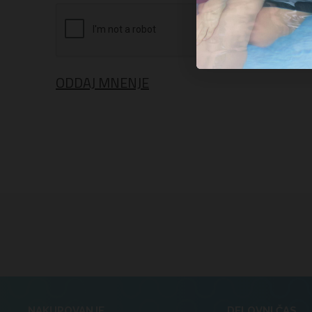
ODDAJ MNENJE
NAKUPOVANJE
DELOVNI ČAS