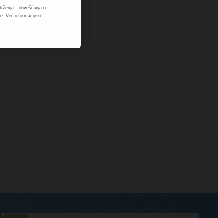
rženja – obveščanja o
e. Več informacije o