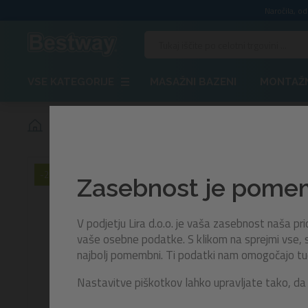
Naročila, o
VSE KATEGORIJE
MASAŽNI BAZENI
MONTAŽN
Plavalni obroč Rainbow Dreams™ | 107 cm
-20%
Zasebnost je pom
V podjetju Lira d.o.o. je vaša zasebnost naša p
vaše osebne podatke. S klikom na sprejmi vse, s
najbolj pomembni. Ti podatki nam omogočajo tudi 
Nastavitve piškotkov lahko upravljate tako, da 