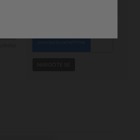
n svetle
Obvesti me, ko bo izdelek na zalogi
slon za
grajeno
ri roki.
 v nekaj
renutkov
aslednje
NAROČITE SE