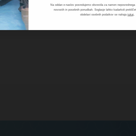
Na oddan e-naslov posredujemo obvestila za namen neposrednega t
novostih in posebnih ponudbah. Soglasje lahko kadarkoli prekličet
.
obdelavi osebnih podatkov se nahaja
tukaj
.