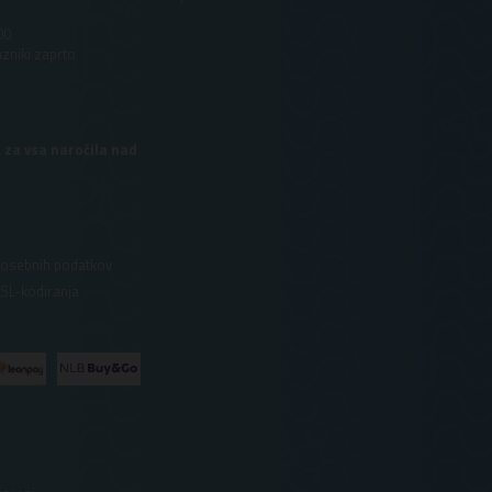
00
azniki zaprto
 za vsa naročila nad
 osebnih podatkov
SSL-kodiranja