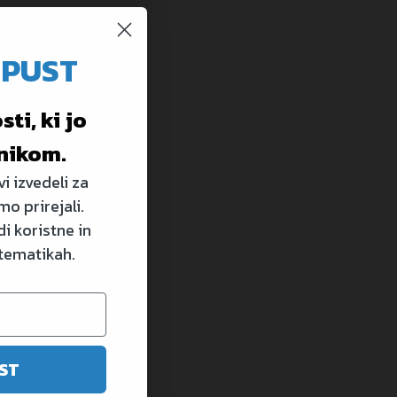
OPUST
ti, ki jo
nikom.
i izvedeli za
mo prirejali.
i koristne in
 tematikah.
ST