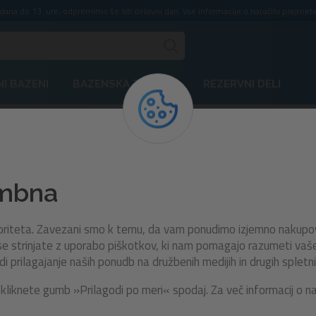
ddana do 13. ure, odpremimo še isti delovni dan. Vse informacije o naročilu prejmete
I BAZENI
BAZENSKA TEHNIKA
REZERVNI DELI
43647
embna
Plavalni obroč Rainbow
Dreams™ | 107 cm
rioriteta. Zavezani smo k temu, da vam ponudimo izjemno nakupo
e strinjate z uporabo piškotkov, ki nam pomagajo razumeti vaše n
prilagajanje naših ponudb na družbenih medijih in drugih spletni
Napihljiv plavalni obroč Bestway® Rainbow 
kliknete gumb »Prilagodi po meri« spodaj. Za več informacij o n
navdušuje z igrivim, barvitim dizajnom v obliki mav