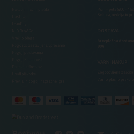
Nakup in načini plačila
Pon. - pet.: 8:00 - 16:
Sobota, nedelja in pr
Dostava
LeanPay
NLB Buy&Go
DOSTAVA
Vračilo blaga
Brezplačna dostava
Pogosto zastavljena vprašanja
99€
Pogoji poslovanja
Pogoji zasebnosti
VARNI NAKUPI
Politika piškotkov
Zagotovljena zaščita
Uredi piškotke
Varno plačilo preko 
Pravila in pogoji nagradne igre