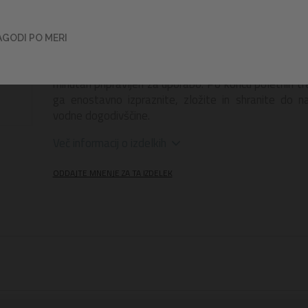
takoj pritegne poglede na bazenu ali plaži. Žive i
barve ustvarjajo pravo poletno vzdušje, udoben na
hrbet pa poskrbi za sproščeno lebdenje na vodi. V
AGODI PO MERI
držalo za pijačo omogoča, da imate osvežitev vedno p
Obroč je izjemno praktičen, saj se hitro napihne in je
minutah pripravljen za uporabo. Po koncu poletnih t
ga enostavno izpraznite, zložite in shranite do n
vodne dogodivščine.
Več informacij o izdelkih
ODDAJTE MNENJE ZA TA IZDELEK