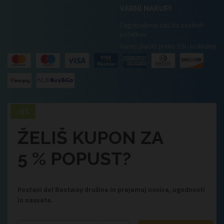
VARNI NAKUPI
Zagotovljena zaščita osebnih
podatkov
Varno plačilo preko SSL-kodiranja
ŽELIŠ KUPON ZA
5 % POPUST?
Postani del Bestway družine in prejemaj novice, ugodnosti
in nasvete.