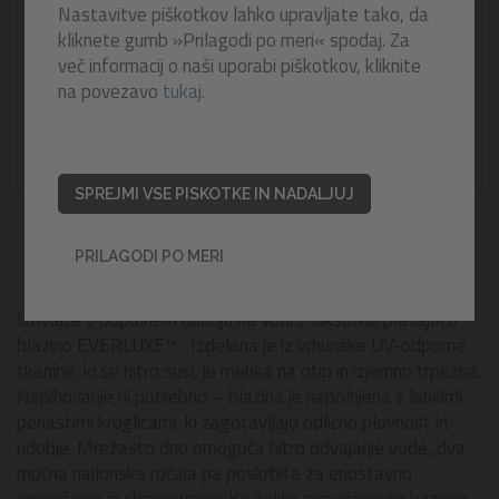
Nastavitve piškotkov lahko upravljate tako, da
kliknete gumb »Prilagodi po meri« spodaj. Za
več informacij o naši uporabi piškotkov, kliknite
na povezavo
tukaj.
SPREJMI VSE PISKOTKE IN NADALJUJ
PRILAGODI PO MERI
Uživajte v popolnem udobju na vodi z luksuzno plavajočo
blazino EVERLUXE™ . Izdelana je iz vrhunske UV-odporne
tkanine, ki se hitro suši, je mehka na otip in izjemno trpežna.
Napihovanje ni potrebno – blazina je napolnjena z lahkimi
penastimi kroglicami, ki zagotavljajo odlično plovnost in
udobje. Mrežasto dno omogoča hitro odvajanje vode, dva
močna najlonska ročaja pa poskrbita za enostavno
prenašanje in shranjevanje. Ko želite razvajanje na bazenu,