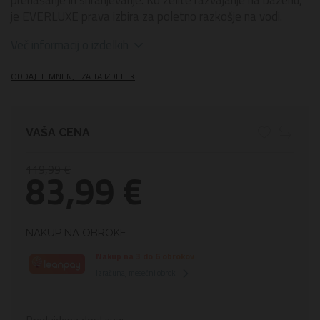
je EVERLUXE prava izbira za poletno razkošje na vodi.
Več informacij o izdelkih
ODDAJTE MNENJE ZA TA IZDELEK
VAŠA CENA
119,99 €
83,99 €
NAKUP NA OBROKE
Nakup na 3 do 6 obrokov
Izračunaj mesečni obrok
Predvidena dostava: