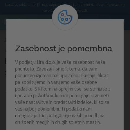
Naročila, oddana do 13. ure, odpremimo še isti delovni dan. Vse informacije o
naročilu prejmete po e-pošti.
Blazina iz tekstila Everluxe | 183 x 90 cm
Zasebnost je pomembna
43913
Blazina iz tekstila Everluxe |
V podjetju Lira d.o.o. je vaša zasebnost naša
prioriteta. Zavezani smo k temu, da vam
183 x 90 cm
ponudimo izjemno nakupovalno izkušnjo, hkrati
pa spoštujemo in varujemo vaše osebne
podatke. S klikom na sprejmi vse, se strinjate z
uporabo piškotkov, ki nam pomagajo razumeti
-30%
vaše nastavitve in predstaviti izdelke, ki so za
vas najbolj pomembni. Ti podatki nam
omogočajo tudi prilagajanje naših ponudb na
družbenih medijih in drugih spletnih mestih.