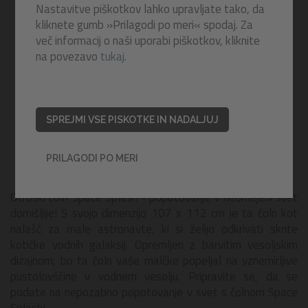
Nastavitve piškotkov lahko upravljate tako, da
kliknete gumb »Prilagodi po meri« spodaj. Za
več informacij o naši uporabi piškotkov, kliknite
na povezavo
tukaj.
SPREJMI VSE PISKOTKE IN NADALJUJ
PRILAGODI PO MERI
Otroški čoln Space Splash - popotovanje v neomejeni svet
domišljije! S svojo dimenzijo 107 x 112 cm je ta čoln kot
nalašč za male astronavte, ki si želijo odkrivati skrite
kotičke vodnih galaksij. Opremljen z barvitim vesoljskim
dizajnom, bo ta čoln vaše malčke popeljal na vznemirljive
pustolovščine v vodnem vesolju. Pripravite se, da se
podate na nepozabno popotovanje v svet s čolnom Space
Splash!