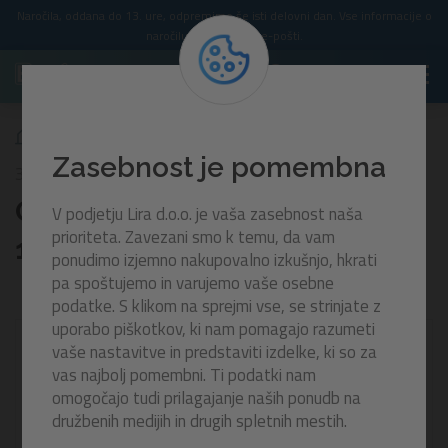
Naročila, oddana do 13. ure, odpremimo še isti delovni dan. Vse informacije o
naročilu prejmete po e-pošti.
Otroški čoln Space Splash™ | 107 x 112 cm
Zasebnost je pomembna
34149
Otroški čoln Space Splash™ |
V podjetju Lira d.o.o. je vaša zasebnost naša
prioriteta. Zavezani smo k temu, da vam
107 x 112 cm
ponudimo izjemno nakupovalno izkušnjo, hkrati
pa spoštujemo in varujemo vaše osebne
podatke. S klikom na sprejmi vse, se strinjate z
uporabo piškotkov, ki nam pomagajo razumeti
-30%
vaše nastavitve in predstaviti izdelke, ki so za
vas najbolj pomembni. Ti podatki nam
omogočajo tudi prilagajanje naših ponudb na
družbenih medijih in drugih spletnih mestih.