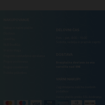
.
NAKUPOVANJE
Nakup in načini plačila
DELOVNI ČAS
Dostava
Pon. - pet.: 8:00 - 16:00
LeanPay
Sobota, nedelja in prazniki zaprto
NLB Buy&Go
Vračilo blaga
DOSTAVA
Pogosto zastavljena vprašanja
Pogoji poslovanja
Brezplačna dostava za vsa
naročila nad 99€
Pogoji zasebnosti
Politika piškotkov
VARNI NAKUPI
Zagotovljena zaščita osebnih
podatkov
Varno plačilo preko SSL-kodiranja