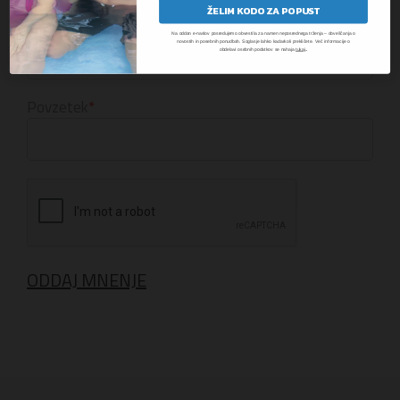
ŽELIM KODO ZA POPUST
Ime
Na oddan e-naslov posredujemo obvestila za namen neposrednega trženja – obveščanja o
novostih in posebnih ponudbah. Soglasje lahko kadarkoli prekličete. Več informacije o
.
obdelavi osebnih podatkov se nahaja
tukaj
Povzetek
ODDAJ MNENJE