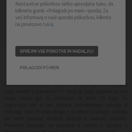
Nastavitve piškotkov lahko upravljate tako, da
kliknete gumb »Prilagodi po meri« spodaj. Za
več informacij o naši uporabi piškotkov, kliknite
na povezavo
tukaj.
SPREJMI VSE PISKOTKE IN NADALJUJ
PRILAGODI PO MERI
Za neskončno zabavo na plaži ni nič boljšega kot napihljiva
žoga Beach! S premerom 51 cm je ta žoga popolna za vse
vrste vodnih iger in aktivnosti na obali. Ta žoga bo
zagotovila ure in ure zabave brezskrbnega vrtenja in
metanja. Njen živahen dizajn s pridihom plažnega vzdušja
bo vsem prinesel občutek poletja v vsakem trenutku.
Povabite prijatelje, se potopite v valove in uživajte v
brezskrbni zabavi ob obali s to napihljivo žogo Beach!