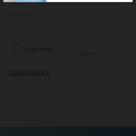
Povzetek
ODDAJ MNENJE