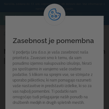
Naročila, oddana do 13. ure, odpremimo še isti delovni dan. Vse informacije o
naročilu prejmete po e-pošti.
Napihljiva žoga za plažo Beach | 51 cm
Zasebnost je pomembna
31021
Napihljiva žoga za plažo Beach
V podjetju Lira d.o.o. je vaša zasebnost naša
prioriteta. Zavezani smo k temu, da vam
| 51 cm
ponudimo izjemno nakupovalno izkušnjo, hkrati
pa spoštujemo in varujemo vaše osebne
podatke. S klikom na sprejmi vse, se strinjate z
uporabo piškotkov, ki nam pomagajo razumeti
-30%
vaše nastavitve in predstaviti izdelke, ki so za
vas najbolj pomembni. Ti podatki nam
omogočajo tudi prilagajanje naših ponudb na
družbenih medijih in drugih spletnih mestih.