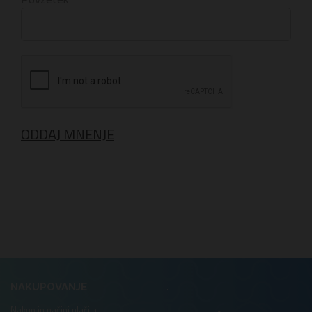
ODDAJ MNENJE
.
NAKUPOVANJE
Nakup in načini plačila