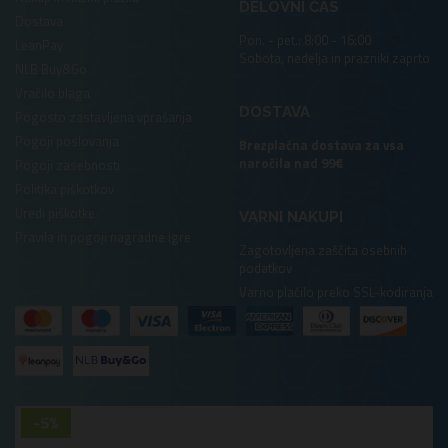
DELOVNI ČAS
Dostava
Pon. - pet.: 8:00 - 16:00
LeanPay
Sobota, nedelja in prazniki zaprto
NLB Buy&Go
Vračilo blaga
DOSTAVA
Pogosto zastavljena vprašanja
Pogoji poslovanja
Brezplačna dostava za vsa
naročila nad 99€
Pogoji zasebnosti
Politika piškotkov
Uredi piškotke
VARNI NAKUPI
Pravila in pogoji nagradne igre
Zagotovljena zaščita osebnih
podatkov
Varno plačilo preko SSL-kodiranja