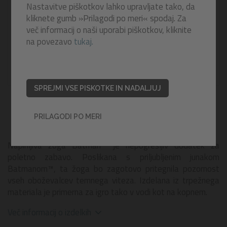
Nastavitve piškotkov lahko upravljate tako, da
kliknete gumb »Prilagodi po meri« spodaj. Za
več informacij o naši uporabi piškotkov, kliknite
na povezavo
tukaj.
SPREJMI VSE PISKOTKE IN NADALJUJ
PRILAGODI PO MERI
Napihljiva žoga Batman™ je nepogrešljiv dodatek za
poletno zabavo. Poslikana s priljubljenim junakom
Batmanom™, ta žoga bo zagotovo pritegnila pozornost
vseh oboževalcev temnega viteza. Izdelana iz trpežnega
materiala je primerna za igro tako v vodi kot na kopnem.
Več informacij o izdelkih