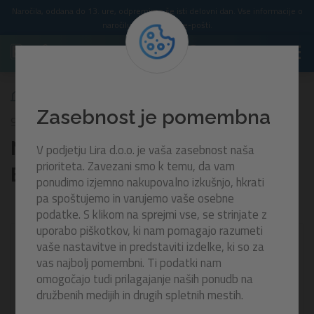
Naročila, oddana do 13. ure, odpremimo še isti delovni dan. Vse informacije o
naročilu prejmete po e-pošti.
Napihljiva žoga za plažo Batman™ | 51 cm
Zasebnost je pomembna
96002B
Napihljiva žoga za plažo
V podjetju Lira d.o.o. je vaša zasebnost naša
prioriteta. Zavezani smo k temu, da vam
Batman™ | 51 cm
ponudimo izjemno nakupovalno izkušnjo, hkrati
pa spoštujemo in varujemo vaše osebne
podatke. S klikom na sprejmi vse, se strinjate z
uporabo piškotkov, ki nam pomagajo razumeti
-30%
vaše nastavitve in predstaviti izdelke, ki so za
vas najbolj pomembni. Ti podatki nam
omogočajo tudi prilagajanje naših ponudb na
družbenih medijih in drugih spletnih mestih.