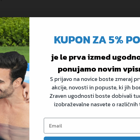
KUPON ZA 5% P
je le prva izmed ugodnos
ponujamo novim vpis
S prijavo na novice boste zmeraj prv
akcije, novosti in popuste, ki jih bo
Zraven ugodnosti boste dobivali tud
izobraževalne nasvete o različnih