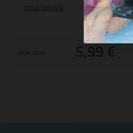
ODDAJ MNENJE
5,99 €
VAŠA CENA