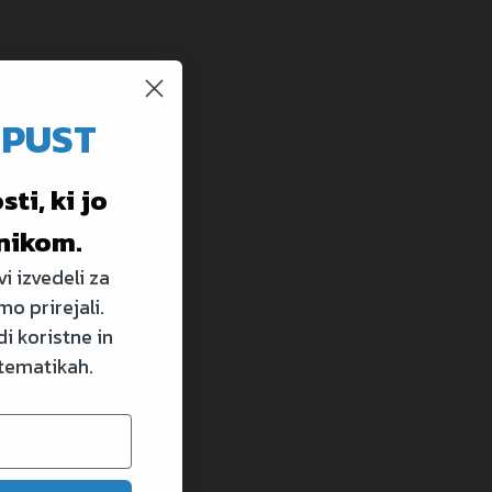
OPUST
ti, ki jo
nikom.
i izvedeli za
mo prirejali.
i koristne in
 tematikah.