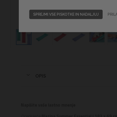
SPREJMI VSE PISKOTKE IN NADALJUJ
PRIL
OPIS
Napišite vaše lastno mnenje
Ocenjujete:
Blazina Summer Essential | 183 x 69 c