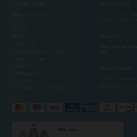
NAKUPOVANJE
DELOVNI ČAS
Nakup in načini plačila
Pon. - pet.: 8:00 - 16:
Sobota, nedelja in pr
Dostava
LeanPay
NLB Buy&Go
DOSTAVA
Vračilo blaga
Brezplačna dostava
Pogosto zastavljena vprašanja
99€
Pogoji poslovanja
Pogoji zasebnosti
VARNI NAKUPI
Politika piškotkov
Zagotovljena zaščita
Uredi piškotke
Varno plačilo preko 
Pravila in pogoji nagradne igre