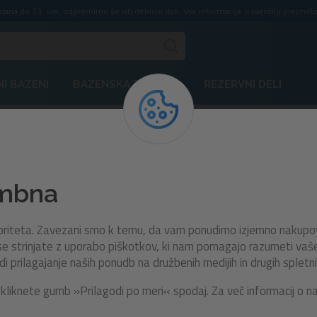
ddana do 13. ure, odpremimo še isti delovni dan. Vse informacije o naročilu prejmete
I BAZENI
BAZENSKA TEHNIKA
REZERVNI DELI
44007
embna
Blazina Summer Essential |
x 69 cm
rioriteta. Zavezani smo k temu, da vam ponudimo izjemno nakupo
e strinjate z uporabo piškotkov, ki nam pomagajo razumeti vaše n
prilagajanje naših ponudb na družbenih medijih in drugih spletni
Pozdravite sončne dni z napihljivo plavajočo 
kliknete gumb »Prilagodi po meri« spodaj. Za več informacij o n
Bestway® Summer Essential! S svojo živahno b