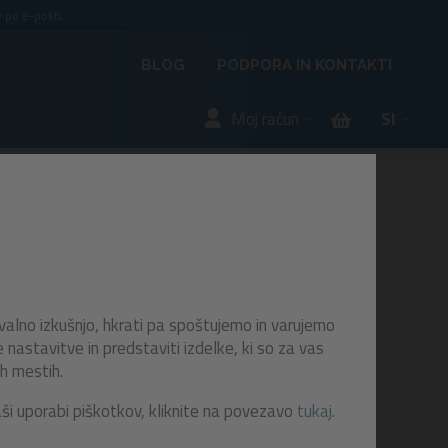
 po e-pošti.
BLOG
PODPORA IN KONTAKTI
Moj račun
SI
 183
valno izkušnjo, hkrati pa spoštujemo in varujemo
astavitve in predstaviti izdelke, ki so za vas
h mestih.
blazino
aši uporabi piškotkov, kliknite na povezavo
tukaj.
arvo bo