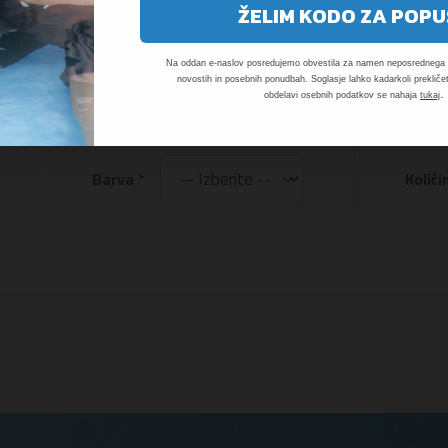
ŽELIM KODO ZA POPU
Na oddan e-naslov posredujemo obvestila za namen neposrednega t
novostih in posebnih ponudbah. Soglasje lahko kadarkoli prekličet
.
obdelavi osebnih podatkov se nahaja
tukaj
Barva
Količi