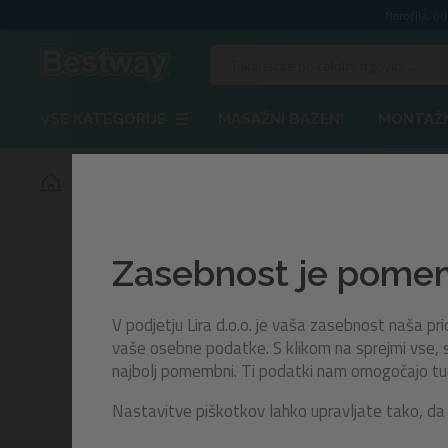
Naročila, o
VSE KATEGORIJE
MASAŽNI BAZENI
MONTAŽN
Blazina Summer Essential | 183 x 69 cm
Zasebnost je pom
V podjetju Lira d.o.o. je vaša zasebnost naša p
vaše osebne podatke. S klikom na sprejmi vse, s
najbolj pomembni. Ti podatki nam omogočajo tudi 
Nastavitve piškotkov lahko upravljate tako, da 