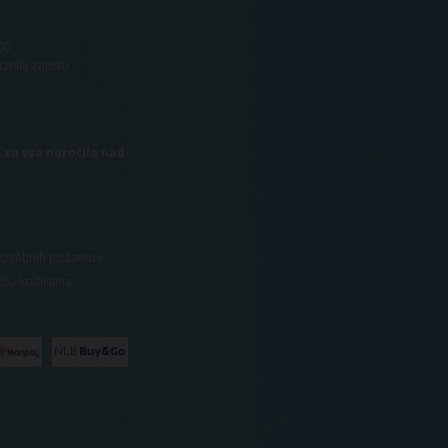
.
00
azniki zaprto
 za vsa naročila nad
 osebnih podatkov
SSL-kodiranja