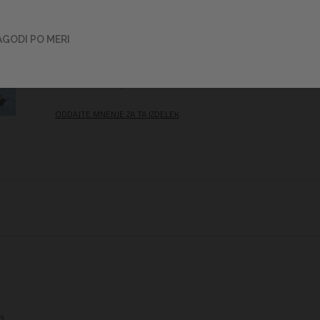
takoj pritegnila poglede in dodala energijo vsaki z
bazenu ali sproščenemu dnevu ob vodi. Napihljiva 
Bestway Summer Essential je popoln dodatek za d
AGODI PO MERI
ali brezskrbno poležavanje na vodi.
Več informacij o izdelkih
ODDAJTE MNENJE ZA TA IZDELEK
m