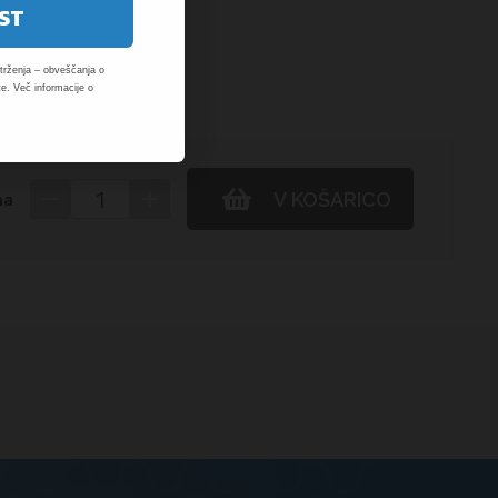
ST
rženja – obveščanja o
e. Več informacije o
−
+
na
V KOŠARICO