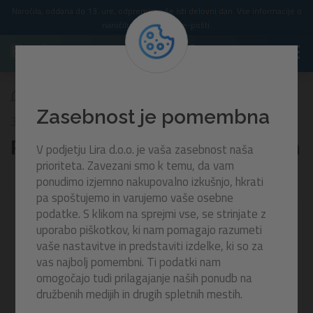
Naročila, oddana do 13. ure, odpremimo še isti delovni dan. Vse informacije o
naročilu prejmete po e-pošti.
Plavalni obroč Limona | 114 cm
Zasebnost je pomembna
36448
Plavalni obroč Limona | 114 cm
V podjetju Lira d.o.o. je vaša zasebnost naša
prioriteta. Zavezani smo k temu, da vam
ponudimo izjemno nakupovalno izkušnjo, hkrati
pa spoštujemo in varujemo vaše osebne
podatke. S klikom na sprejmi vse, se strinjate z
-30%
uporabo piškotkov, ki nam pomagajo razumeti
vaše nastavitve in predstaviti izdelke, ki so za
vas najbolj pomembni. Ti podatki nam
omogočajo tudi prilagajanje naših ponudb na
družbenih medijih in drugih spletnih mestih.