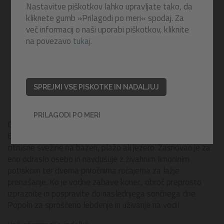
Nastavitve piškotkov lahko upravljate tako, da
kliknete gumb »Prilagodi po meri« spodaj. Za
več informacij o naši uporabi piškotkov, kliknite
na povezavo
tukaj.
SPREJMI VSE PISKOTKE IN NADALJUJ
PRILAGODI PO MERI
Osvežite poletne dni z napihljivim plavalnim obročem
Bestway® Fresh Squeezed Lemon, ki prinaša kanček
citrusne svežine na bazen, plažo ali jezero. Zasnovan je za
eno odraslo osebo in navdušuje z živahnim limoninim
potiskom ter dvema priročnima ročajema za lažje
prenašanje. Ko je vodne zabave konec, obroč preprosto
izpraznite in pospravite do naslednjega sončnega dne.
Popoln za sproščeno lebdenje in uživanje na vodi!