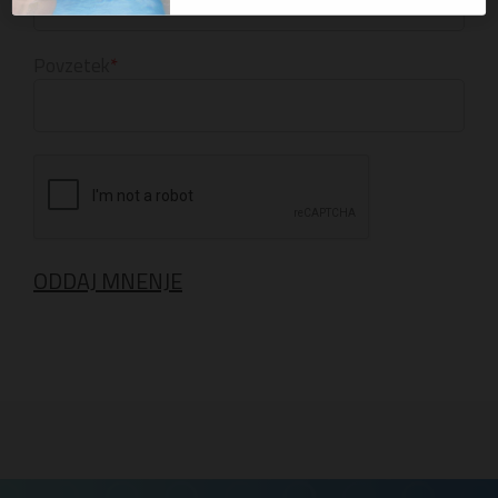
Povzetek
ODDAJ MNENJE