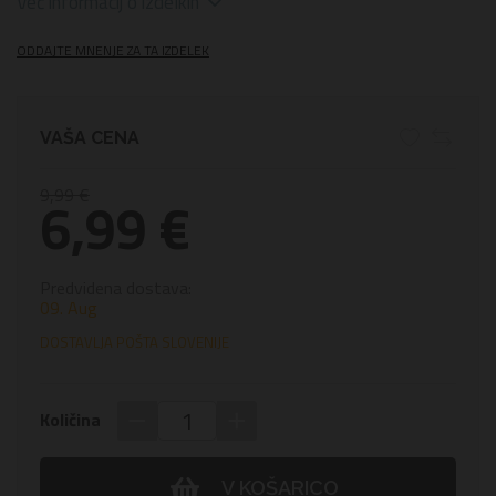
Več informacij o izdelkih
ODDAJTE MNENJE ZA TA IZDELEK
VAŠA CENA
9,99 €
6,99 €
Predvidena dostava:
09. Aug
DOSTAVLJA POŠTA SLOVENIJE
−
+
Količina
V KOŠARICO