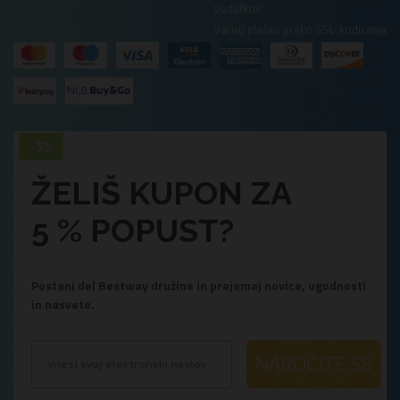
podatkov
Varno plačilo preko SSL-kodiranja
ŽELIŠ KUPON ZA
5 % POPUST?
Postani del Bestway družine in prejemaj novice, ugodnosti
in nasvete.
NAROČITE SE