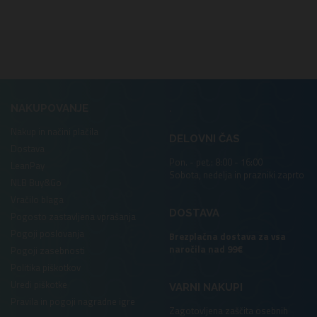
.
NAKUPOVANJE
Nakup in načini plačila
DELOVNI ČAS
Dostava
Pon. - pet.: 8:00 - 16:00
LeanPay
Sobota, nedelja in prazniki zaprto
NLB Buy&Go
Vračilo blaga
DOSTAVA
Pogosto zastavljena vprašanja
Pogoji poslovanja
Brezplačna dostava za vsa
naročila nad 99€
Pogoji zasebnosti
Politika piškotkov
Uredi piškotke
VARNI NAKUPI
Pravila in pogoji nagradne igre
Zagotovljena zaščita osebnih