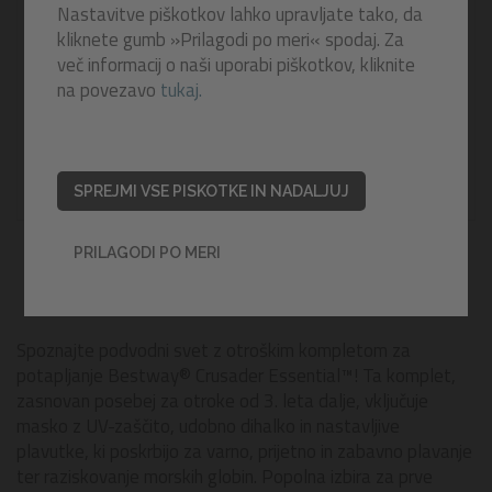
Nastavitve piškotkov lahko upravljate tako, da
kliknete gumb »Prilagodi po meri« spodaj. Za
več informacij o naši uporabi piškotkov, kliknite
na povezavo
tukaj.
SPREJMI VSE PISKOTKE IN NADALJUJ
PRILAGODI PO MERI
Spoznajte podvodni svet z otroškim kompletom za
potapljanje Bestway® Crusader Essential™! Ta komplet,
zasnovan posebej za otroke od 3. leta dalje, vključuje
masko z UV-zaščito, udobno dihalko in nastavljive
plavutke, ki poskrbijo za varno, prijetno in zabavno plavanje
ter raziskovanje morskih globin. Popolna izbira za prve