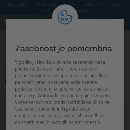
Naročila, oddana do 13. ure, odpremimo še isti delovni dan. Vse informacije o
naročilu prejmete po e-pošti.
Zasebnost je pomembna
Set maska, dihalka in plavutke Crusader Essential | za 3+ let
25039
V podjetju Lira d.o.o. je vaša zasebnost naša
prioriteta. Zavezani smo k temu, da vam
Set maska, dihalka in plavutke
ponudimo izjemno nakupovalno izkušnjo, hkrati
Crusader Essential | za 3+ let
pa spoštujemo in varujemo vaše osebne
podatke. S klikom na sprejmi vse, se strinjate z
uporabo piškotkov, ki nam pomagajo razumeti
vaše nastavitve in predstaviti izdelke, ki so za
vas najbolj pomembni. Ti podatki nam
omogočajo tudi prilagajanje naših ponudb na
družbenih medijih in drugih spletnih mestih.