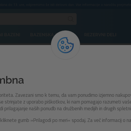
ddana do 13. ure, odpremimo še isti delovni dan. Vse informacije o naročilu prejmete
I BAZENI
BAZENSKA TEHNIKA
REZERVNI DELI
52728
embna
Igralni bazen z žogicami Ki
‘N Swish | 120x107x84 cm
rioriteta. Zavezani smo k temu, da vam ponudimo izjemno nakupo
e strinjate z uporabo piškotkov, ki nam pomagajo razumeti vaše n
prilagajanje naših ponudb na družbenih medijih in drugih spletni
Bestway Kick ‘N Swish 3-v-1 večnamenski napihljiv ig
kliknete gumb »Prilagodi po meri« spodaj. Za več informacij o n
bazen je popolna izbira za aktivno igro in zabavo! Na 