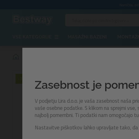
Naročila, o
VSE KATEGORIJE
MASAŽNI BAZENI
MONTAŽN
Igralni bazen z žogicami Kick ‘N Swish | 120x107x84 cm
-30%
Zasebnost je pom
V podjetju Lira d.o.o. je vaša zasebnost naša p
vaše osebne podatke. S klikom na sprejmi vse, s
najbolj pomembni. Ti podatki nam omogočajo tudi 
Nastavitve piškotkov lahko upravljate tako, da 