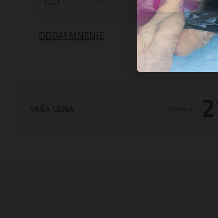
ODDAJ MNENJE
2
39,99 €
VAŠA CENA