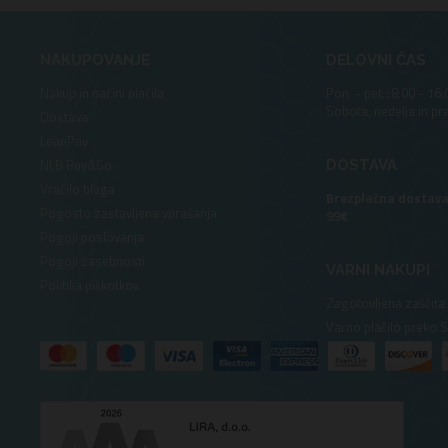
NAKUPOVANJE
DELOVNI ČAS
Nakup in načini plačila
Pon. - pet.: 8:00 - 16:
Sobota, nedelja in pr
Dostava
LeanPay
NLB Buy&Go
DOSTAVA
Vračilo blaga
Brezplačna dostava
Pogosto zastavljena vprašanja
99€
Pogoji poslovanja
Pogoji zasebnosti
VARNI NAKUPI
Politika piškotkov
Zagotovljena zaščita
Varno plačilo preko 