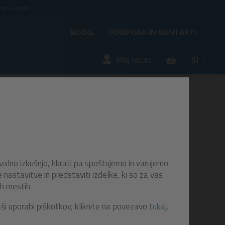
 po e-pošti.
BLOG
PODPORA IN KONTAKTI
Moj račun
SI
ck
valno izkušnjo, hkrati pa spoštujemo in varujemo
astavitve in predstaviti izdelke, ki so za vas
h mestih.
ralni
aši uporabi piškotkov, kliknite na povezavo
tukaj.
eni