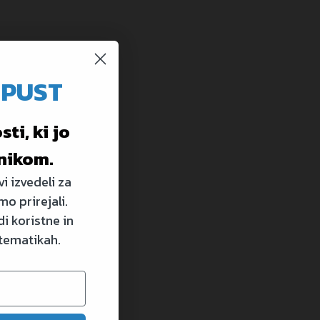
OPUST
ti, ki jo
nikom.
i izvedeli za
mo prirejali.
i koristne in
 tematikah.