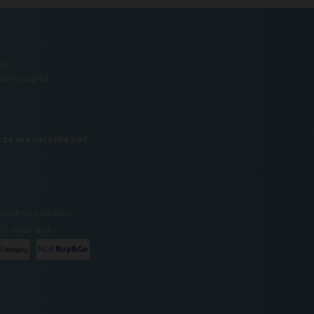
.
00
azniki zaprto
 za vsa naročila nad
 osebnih podatkov
SSL-kodiranja