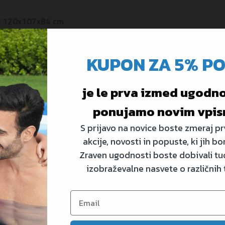
h | 120x107x84 cm
KUPON ZA 5% P
je le prva izmed ugodnos
ponujamo novim vpis
S prijavo na novice boste zmeraj prv
akcije, novosti in popuste, ki jih bo
Zraven ugodnosti boste dobivali tud
izobraževalne nasvete o različnih