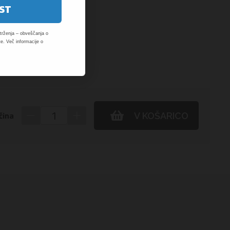
ST
rženja – obveščanja o
e. Več informacije o
−
+
čina
V KOŠARICO