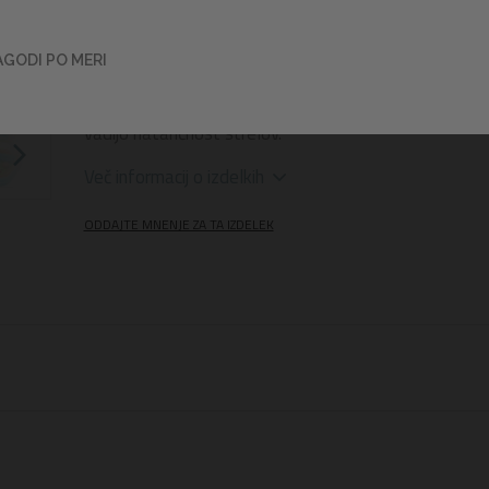
strani sta dva košarkarska obroča, ki omogočata
tekmovanje v metu na koš. Ko želite uporabiti igraln
s kroglicami, preprosto zvijete klančino, dodate prilo
AGODI PO MERI
15 žogic in otroci se lahko potopijo v mehko igro. Na 
strani bazena je tudi gol za nogomet, kjer lahko najml
vadijo natančnost strelov.
Več informacij o izdelkih
ODDAJTE MNENJE ZA TA IZDELEK