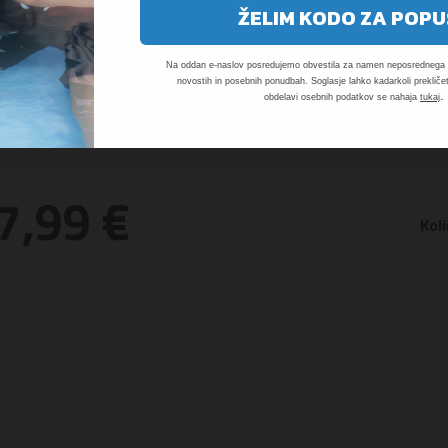
ŽELIM KODO ZA POPU
Na oddan e-naslov posredujemo obvestila za namen neposrednega t
novostih in posebnih ponudbah. Soglasje lahko kadarkoli prekličet
.
obdelavi osebnih podatkov se nahaja
tukaj
7,99 €
Koli