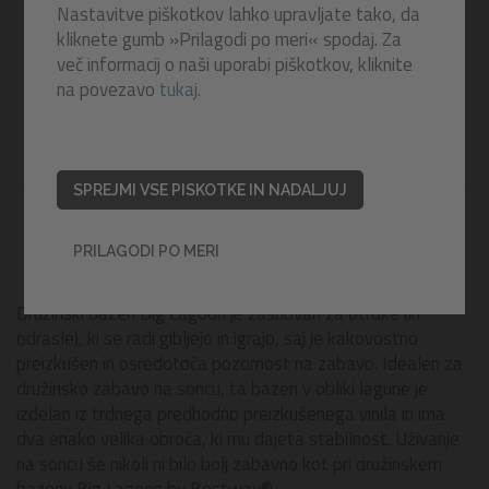
Nastavitve piškotkov lahko upravljate tako, da
kliknete gumb »Prilagodi po meri« spodaj. Za
več informacij o naši uporabi piškotkov, kliknite
na povezavo
tukaj.
SPREJMI VSE PISKOTKE IN NADALJUJ
PRILAGODI PO MERI
Družinski bazen Big Lagoon je zasnovan za otroke (in
odrasle), ki se radi gibljejo in igrajo, saj je kakovostno
preizkušen in osredotoča pozornost na zabavo. Idealen za
družinsko zabavo na soncu, ta bazen v obliki lagune je
izdelan iz trdnega predhodno preizkušenega vinila in ima
dva enako velika obroča, ki mu dajeta stabilnost. Uživanje
na soncu še nikoli ni bilo bolj zabavno kot pri družinskem
bazenu Big Lagoon by Bestway®.