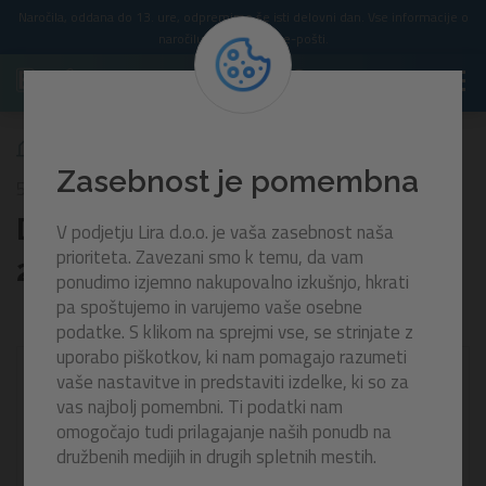
Naročila, oddana do 13. ure, odpremimo še isti delovni dan. Vse informacije o
naročilu prejmete po e-pošti.
Družinski bazen Big Lagoon | 262 x 157 x 46 cm
Zasebnost je pomembna
54117
Družinski bazen Big Lagoon |
V podjetju Lira d.o.o. je vaša zasebnost naša
prioriteta. Zavezani smo k temu, da vam
262 x 157 x 46 cm
ponudimo izjemno nakupovalno izkušnjo, hkrati
pa spoštujemo in varujemo vaše osebne
podatke. S klikom na sprejmi vse, se strinjate z
uporabo piškotkov, ki nam pomagajo razumeti
vaše nastavitve in predstaviti izdelke, ki so za
vas najbolj pomembni. Ti podatki nam
omogočajo tudi prilagajanje naših ponudb na
družbenih medijih in drugih spletnih mestih.