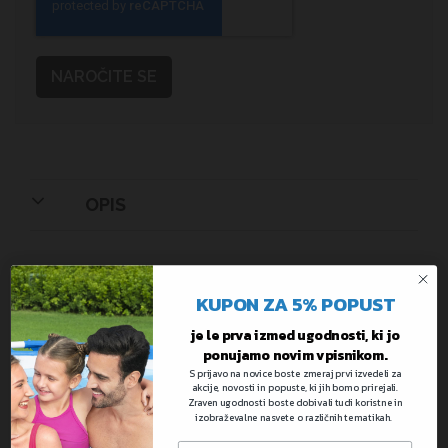
NAROČITE SE
OPIS
Napišite vaše lastno mnenje
KUPON ZA 5% POPUST
Ocenjujete:
Družinski bazen Big Lagoon | 262 x 157 x
je le prva izmed ugodnosti, ki jo
46 cm
ponujamo novim vpisnikom.
S prijavo na novice boste zmeraj prvi izvedeli za
Vaša ocena
akcije, novosti in popuste, ki jih bomo prirejali.
Zraven ugodnosti boste dobivali tudi koristne in
izobraževalne nasvete o različnih tematikah.
Ocenite ta izdelek