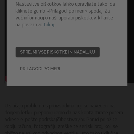
Nastavitve piškotkov lahko upravljate tako, da
kliknete gumb »Prilagodi po meri« spodaj. Za
več informacij o naši uporabi piškotkov, kliknite
na povezavo
tukaj.
SPREJMI VSE PISKOTKE IN NADALJUJ
PRILAGODI PO MERI
U slučaju problema s proizvodima koji su navedeni na
donjem letku, preporučujemo da nas kontaktirate putem
adrese e-pošte
podrska@bestway.hr
. Poruci priložite
kopiju računa, fotografiju greške te serijski broj, koji se
obično nalazi kod odvodnog ventila. Isto tako uključite