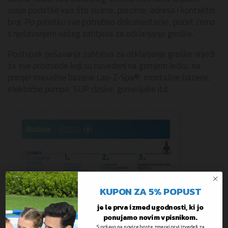
svoje podatke kao što su ime, prezime, adresa i kontaktni
broj. Po primitku sve potrebne dokumentacije, počet ćemo
s rješavanjem vašeg zahtjeva za otklanjanje greške.
Postupak rješavanja zahtjeva za otklanjanje greške vrijedi
za sve proizvode koji su navedeni na gornjem letku, na
primjer masažne bazene Lay-Z-Spa®, montažne bazene,
električne pumpe, SUP daske, gumenjake itd.
KUPON ZA 5% POPUST
je le prva izmed ugodnosti, ki jo
ponujamo novim vpisnikom.
S prijavo na novice boste zmeraj prvi izvedeli za