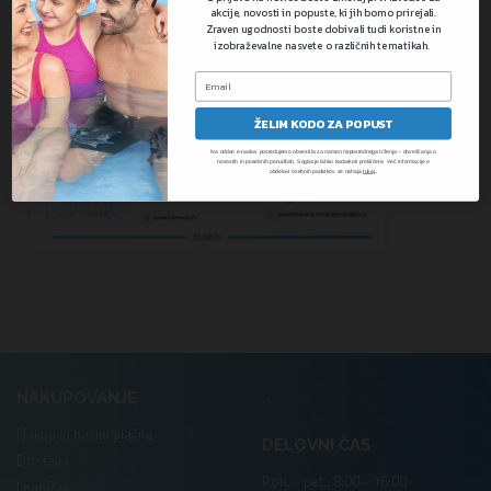
akcije, novosti in popuste, ki jih bomo prirejali.
Zraven ugodnosti boste dobivali tudi koristne in
izobraževalne nasvete o različnih tematikah.
ŽELIM KODO ZA POPUST
Na oddan e-naslov posredujemo obvestila za namen neposrednega trženja – obveščanja o
novostih in posebnih ponudbah. Soglasje lahko kadarkoli prekličete. Več informacije o
.
obdelavi osebnih podatkov se nahaja
tukaj
.
NAKUPOVANJE
Nakup in načini plačila
DELOVNI ČAS
Dostava
Pon. - pet.: 8:00 - 16:00
LeanPay