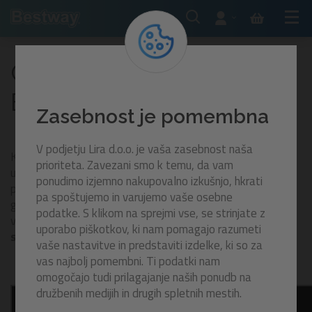
Centar za podršku
Bestway
Zasebnost je pomembna
V podjetju Lira d.o.o. je vaša zasebnost naša
Kao službeni zastupnici branda Bestway, za stranke smo
prioriteta. Zavezani smo k temu, da vam
utemeljili stručni Centar za podršku Bestway, koji vam nudi
ponudimo izjemno nakupovalno izkušnjo, hkrati
pomoć pri rješavanju predavanja zahtjeva za otklanjanje
pa spoštujemo in varujemo vaše osebne
grešaka. Na temelju višegodišnjih iskustava, pomoći ćemo
podatke. S klikom na sprejmi vse, se strinjate z
vam riješiti čak i
najkompliciranije zagonetke i pobrinuti
uporabo piškotkov, ki nam pomagajo razumeti
se da proizvodima Bestway uvijek budete zadovoljni.
vaše nastavitve in predstaviti izdelke, ki so za
vas najbolj pomembni. Ti podatki nam
omogočajo tudi prilagajanje naših ponudb na
družbenih medijih in drugih spletnih mestih.