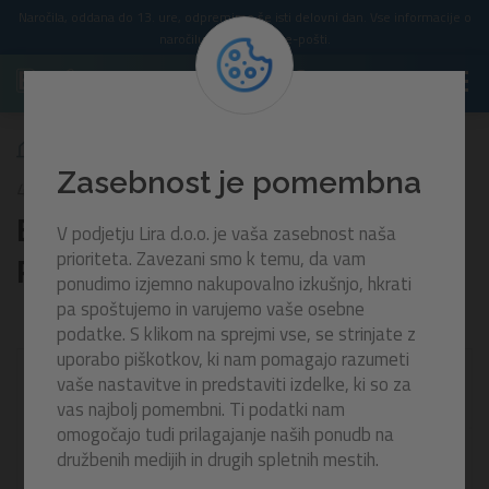
Naročila, oddana do 13. ure, odpremimo še isti delovni dan. Vse informacije o
naročilu prejmete po e-pošti.
Blazina Scentsational™ Raspberry | 176 x 122 cm
Zasebnost je pomembna
43396
Blazina Scentsational™
V podjetju Lira d.o.o. je vaša zasebnost naša
prioriteta. Zavezani smo k temu, da vam
Raspberry | 176 x 122 cm
ponudimo izjemno nakupovalno izkušnjo, hkrati
pa spoštujemo in varujemo vaše osebne
podatke. S klikom na sprejmi vse, se strinjate z
uporabo piškotkov, ki nam pomagajo razumeti
-20%
vaše nastavitve in predstaviti izdelke, ki so za
vas najbolj pomembni. Ti podatki nam
omogočajo tudi prilagajanje naših ponudb na
družbenih medijih in drugih spletnih mestih.