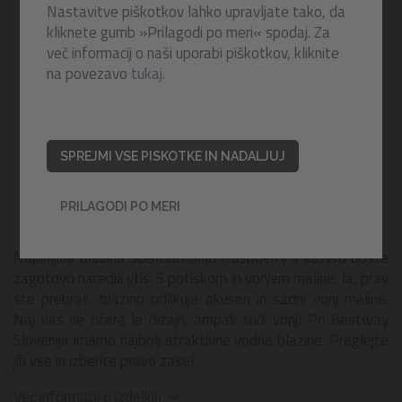
Nastavitve piškotkov lahko upravljate tako, da
kliknete gumb »Prilagodi po meri« spodaj. Za
več informacij o naši uporabi piškotkov, kliknite
na povezavo
tukaj.
SPREJMI VSE PISKOTKE IN NADALJUJ
PRILAGODI PO MERI
Napihljiva blazina Scentsational Raspberry s katero boste
zagotovo naredili vtis. S potiskom in vonjem maline. Ja, prav
ste prebrali, blazino odlikuje okusen in sadni vonj maline.
Naj vas ne očara le dizajn, ampak tudi vonj! Pri Bestway
Slovenija imamo najbolj atraktivne vodne blazine. Preglejte
jih vse in izberite pravo zase!
Več informacij o izdelkih