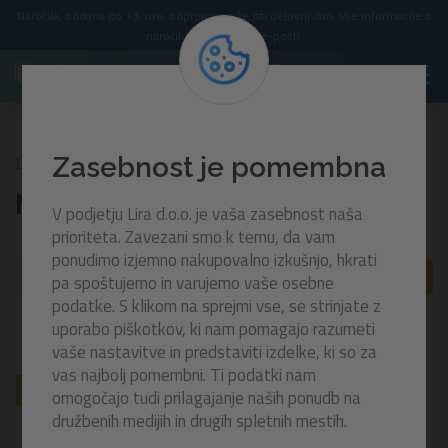
Naročila, oddana do 13. ure, odpremimo še isti delovni dan. Vse informacije o
naročilu prejmete po e-pošti.
Napihljivi kajaki
Zasebnost je pomembna
Napihljivi kajaki
V podjetju Lira d.o.o. je vaša zasebnost naša
prioriteta. Zavezani smo k temu, da vam
ponudimo izjemno nakupovalno izkušnjo, hkrati
FILTRI
pa spoštujemo in varujemo vaše osebne
A
Z
podatke. S klikom na sprejmi vse, se strinjate z
3
izdelkov
uporabo piškotkov, ki nam pomagajo razumeti
vaše nastavitve in predstaviti izdelke, ki so za
vas najbolj pomembni. Ti podatki nam
-30%
-30%
omogočajo tudi prilagajanje naših ponudb na
družbenih medijih in drugih spletnih mestih.