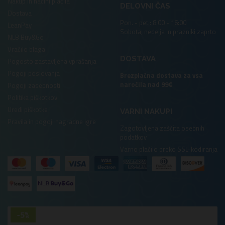
Nakup in načini plačila
DELOVNI ČAS
Dostava
Pon. - pet.: 8:00 - 16:00
LeanPay
Sobota, nedelja in prazniki zaprto
NLB Buy&Go
Vračilo blaga
DOSTAVA
Pogosto zastavljena vprašanja
Pogoji poslovanja
Brezplačna dostava za vsa
naročila nad 99€
Pogoji zasebnosti
Politika piškotkov
Uredi piškotke
VARNI NAKUPI
Pravila in pogoji nagradne igre
Zagotovljena zaščita osebnih
podatkov
Varno plačilo preko SSL-kodiranja