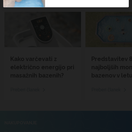
Kako varčevati z
Predstavitev 
električno energijo pri
najboljših mo
masažnih bazenih?
bazenov v let
Preberi članek
Preberi članek
.
NAKUPOVANJE