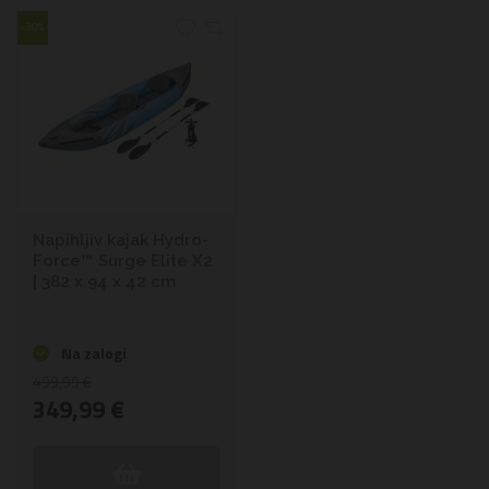
-30%
Napihljiv kajak Hydro-
Force™ Surge Elite X2
| 382 x 94 x 42 cm
Na zalogi
499,99 €
349,99 €