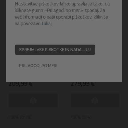
Nastavitve piškotkov lahko upravljate tako, da
kliknete gumb »Prilagodi po meri« spodaj. Za
več informacij o naši uporabi piškotkov, kliknite
na povezavo
tukaj.
Napihljiv kajak Hydro-
Napihljiv kajak Hydro-
Force™ Ventura | 280 x
Force™ Surge Elite X1
SPREJMI VSE PISKOTKE IN NADALJUJ
86 cm
| 305 x 91 x 40 cm
PRILAGODI PO MERI
Na zalogi
Na zalogi
299,99 €
399,99 €
209,99 €
279,99 €
KODA: 65118E
KODA: 65143