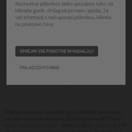
Nastavitve piškotkov lahko upravljate tako, da
kliknete gumb »Prilagodi po meri« spodaj. Za
več informacij o naši uporabi piškotkov, kliknite
na povezavo
tukaj.
SPREJMI VSE PISKOTKE IN NADALJUJ
PRILAGODI PO MERI
Originalni rezervni T-konektor tipa F je ključni povezovalni
element za ovalne montažne bazene Bestway® Power
Steel™ in Steel Pro MAX™ dimenzij 488 cm, 549 cm in 610