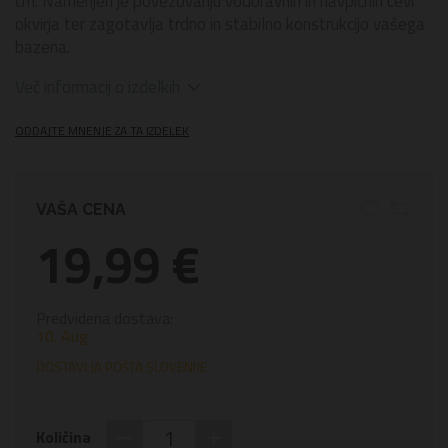
cm. Namenjen je povezovanju vodoravnih in navpičnih cevi
okvirja ter zagotavlja trdno in stabilno konstrukcijo vašega
bazena.
Več informacij o izdelkih
ODDAJTE MNENJE ZA TA IZDELEK
VAŠA CENA
19,99 €
Predvidena dostava:
10. Aug
DOSTAVLJA POŠTA SLOVENIJE
−
+
Količina