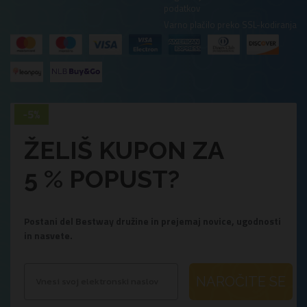
podatkov
Varno plačilo preko SSL-kodiranja
ŽELIŠ KUPON ZA
5 % POPUST?
Postani del Bestway družine in prejemaj novice, ugodnosti
in nasvete.
NAROČITE SE