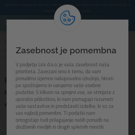
Naročila, oddana do 13. ure, odpremimo še isti delovni dan. Vse informacije o
naročilu prejmete po e-pošti.
Zasebnost je pomembna
Rezervni T konektor F za ovalne bazene Power Steel | 488, 549 in
610 cm
V podjetju Lira d.o.o. je vaša zasebnost naša
P05567
prioriteta. Zavezani smo k temu, da vam
ponudimo izjemno nakupovalno izkušnjo, hkrati
Rezervni T konektor F za
pa spoštujemo in varujemo vaše osebne
ovalne bazene Power Steel |
podatke. S klikom na sprejmi vse, se strinjate z
uporabo piškotkov, ki nam pomagajo razumeti
488, 549 in 610 cm
vaše nastavitve in predstaviti izdelke, ki so za
vas najbolj pomembni. Ti podatki nam
omogočajo tudi prilagajanje naših ponudb na
družbenih medijih in drugih spletnih mestih.